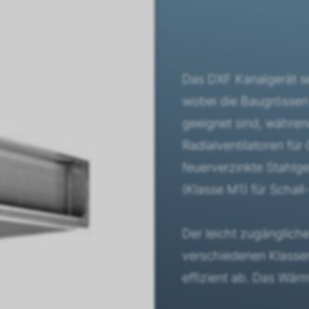
Das DXF Kanalgerät se
wobei die Baugrössen 
geeignet sind, währe
Radialventilatoren fü
feuerverzinkte Stahlg
(Klasse M1) für Scha
Der leicht zugängliche
verschiedenen Klassen
effizient ab. Das Wärm
Modellvariante von 2-L