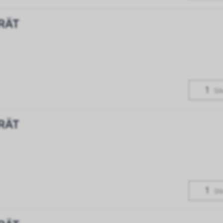
Motorentechnologie und
RÄT
es die ideale Lösung
Kühlleistungen.
Stk
RÄT
Stk