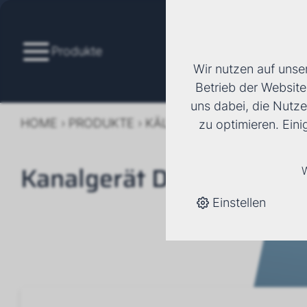
Produkte
Wir nutzen auf unse
Betrieb der Website
uns dabei, die Nutze
HOME
›
PRODUKTE
›
KÄLTE/KLIMA
›
FANCOILS
›
zu optimieren. Ein
Kanalgerät DXF
W
Einstellen