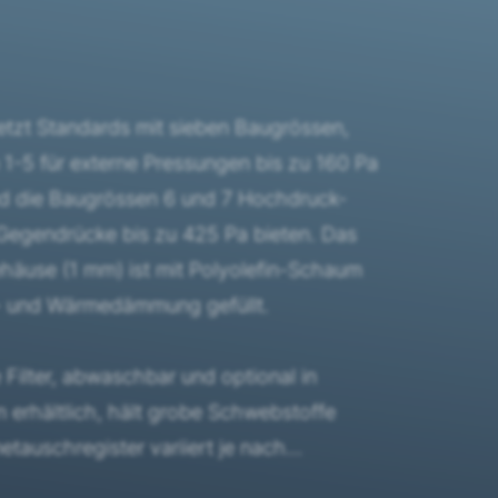
tzt Standards mit sieben Baugrössen,
1-5 für externe Pressungen bis zu 160 Pa
nd die Baugrössen 6 und 7 Hochdruck-
r Gegendrücke bis zu 425 Pa bieten. Das
ehäuse (1 mm) ist mit Polyolefin-Schaum
ll- und Wärmedämmung gefüllt.
 Filter, abwaschbar und optional in
 erhältlich, hält grobe Schwebstoffe
etauschregister variiert je nach
eiter bis 4-Leiter, mit genoppten