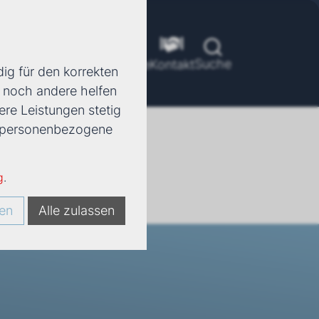
Suche
ools
Unternehmen
Karriere
Kontakt
ig für den korrekten
d noch andere helfen
ere Leistungen stetig
e, personenbezogene
g
.
en
Alle zulassen