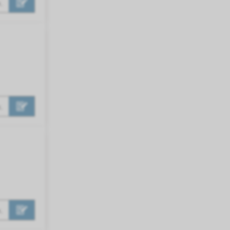
.
.
.