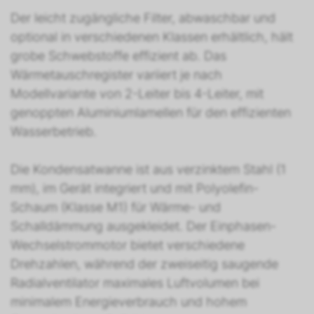
Der leicht zugängliche Filter, abwaschbar und
optional in verschiedenen Klassen erhältlich, hält
grobe Schwebstoffe effizient ab. Das
Wärmetauschregister variiert je nach
Modellvariante von 2-Leiter bis 4-Leiter, mit
genoppten Aluminiumlamellen für den effizienten
Wasserbetrieb.
Die Kondensatwanne ist aus verzinktem Stahl (1
mm), im Gerät integriert und mit Polyolefin-
Schaum (Klasse M1) für Wärme- und
Schalldämmung ausgekleidet. Der Einphasen-
Wechselstrommotor bietet verschiedene
Drehzahlen, während der zweiseitig saugende
Radialventilator maximales Luftvolumen bei
minimalem Energieverbrauch und hohem