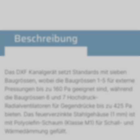
Beschreibung
Das DXF Kanalgerät setzt Standards mit sieben
Baugrössen, wobei die Baugrössen 1-5 für externe
Pressungen bis zu 160 Pa geeignet sind, während
die Baugrössen 6 und 7 Hochdruck-
Radialventilatoren für Gegendrücke bis zu 425 Pa
bieten. Das feuerverzinkte Stahlgehäuse (1 mm) ist
mit Polyolefin-Schaum (Klasse M1) für Schall- und
Wärmedämmung gefüllt.