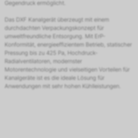
Gegendruck ermöglicht.
Das DXF Kanalgerät überzeugt mit einem
durchdachten Verpackungskonzept für
umweltfreundliche Entsorgung. Mit ErP-
Konformität, energieeffizientem Betrieb, statischer
Pressung bis zu 425 Pa, Hochdruck-
Radialventilatoren, modernster
Motorentechnologie und vielseitigen Vorteilen für
Kanalgeräte ist es die ideale Lösung für
Anwendungen mit sehr hohen Kühlleistungen.