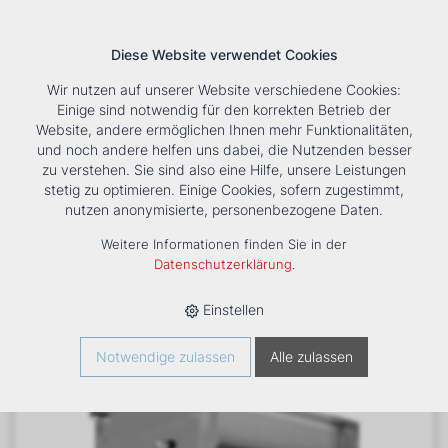
Diese Website verwendet Cookies
Wir nutzen auf unserer Website verschiedene Cookies:
Einige sind notwendig für den korrekten Betrieb der
Website, andere ermöglichen Ihnen mehr Funktionalitäten,
und noch andere helfen uns dabei, die Nutzenden besser
Suche
Tools
Unternehmen
Karriere
Kontakt
zu verstehen. Sie sind also eine Hilfe, unsere Leistungen
stetig zu optimieren. Einige Cookies, sofern zugestimmt,
HOME
›
PRODUKTE
›
KÄLTE/KLIMA
›
FANCOILS
›
DXF 44
nutzen anonymisierte, personenbezogene Daten.
KANALGERÄT
Weitere Informationen finden Sie in der
Datenschutzerklärung
.
Einstellen
Notwendige zulassen
Alle zulassen