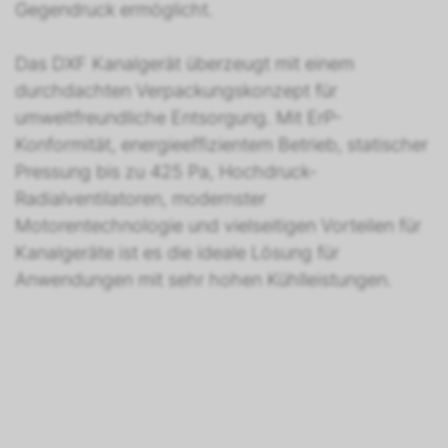
Gegendruck ermöglicht.
Das DXF Kanalgerät überzeugt mit einem
durchdachten Verpackungskonzept für
umweltfreundliche Entsorgung. Mit ErP-
Konformität, energieeffizientem Betrieb, statischer
Pressung bis zu 425 Pa, Hochdruck-
Radialventilatoren, modernster
Motorentechnologie und vielseitigen Vorteilen für
Kanalgeräte ist es die ideale Lösung für
Anwendungen mit sehr hohen Kühlleistungen.