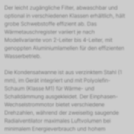
Der leicht zugängliche Filter, abwaschbar und
optional in verschiedenen Klassen erhältlich, hält
grobe Schwebstoffe effizient ab. Das
Wärmetauschregister variiert je nach
Modellvariante von 2-Leiter bis 4-Leiter, mit
genoppten Aluminiumlamellen für den effizienten
Wasserbetrieb.
Die Kondensatwanne ist aus verzinktem Stahl (1
mm), im Gerät integriert und mit Polyolefin-
Schaum (Klasse M1) für Wärme- und
Schalldämmung ausgekleidet. Der Einphasen-
Wechselstrommotor bietet verschiedene
Drehzahlen, während der zweiseitig saugende
Radialventilator maximales Luftvolumen bei
minimalem Energieverbrauch und hohem