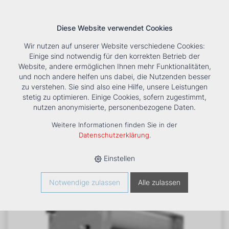
Diese Website verwendet Cookies
Wir nutzen auf unserer Website verschiedene Cookies:
Einige sind notwendig für den korrekten Betrieb der
Website, andere ermöglichen Ihnen mehr Funktionalitäten,
und noch andere helfen uns dabei, die Nutzenden besser
Suche
Tools
Unternehmen
Karriere
Kontakt
zu verstehen. Sie sind also eine Hilfe, unsere Leistungen
stetig zu optimieren. Einige Cookies, sofern zugestimmt,
HOME
›
PRODUKTE
›
KÄLTE/KLIMA
›
FANCOILS
›
DXF 54
nutzen anonymisierte, personenbezogene Daten.
KANALGERÄT
Weitere Informationen finden Sie in der
Datenschutzerklärung
.
Einstellen
Notwendige zulassen
Alle zulassen