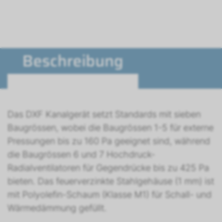
Beschreibung
Das DXF Kanalgerät setzt Standards mit sieben
Baugrössen, wobei die Baugrössen 1-5 für externe
Pressungen bis zu 160 Pa geeignet sind, während
die Baugrössen 6 und 7 Hochdruck-
Radialventilatoren für Gegendrücke bis zu 425 Pa
bieten. Das feuerverzinkte Stahlgehäuse (1 mm) ist
mit Polyolefin-Schaum (Klasse M1) für Schall- und
Wärmedämmung gefüllt.