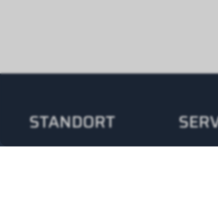
STANDORT
SERV
Wolf (Schweiz) AG
24/
Alte Obfelderstrasse
+41
59
8910 Affoltern am Albis