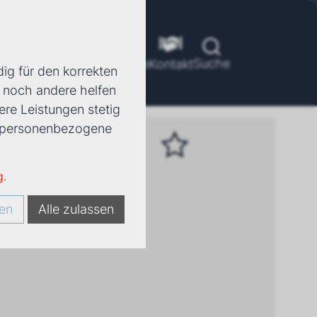
Suche
ools
Unternehmen
Karriere
Kontakt
ig für den korrekten
d noch andere helfen
ere Leistungen stetig
e, personenbezogene
Merklisten
g
.
0 Artikel Hinzugefuegt.
en
Alle zulassen
Ansehen