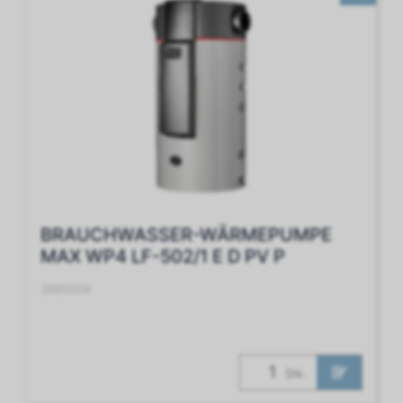
BRAUCHWASSER-WÄRMEPUMPE
MAX WP4 LF-502/1 E D PV P
3680009
Stk.