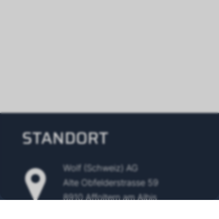
STANDORT
Wolf (Schweiz) AG
Alte Obfelderstrasse 59
8910 Affoltern am Albis