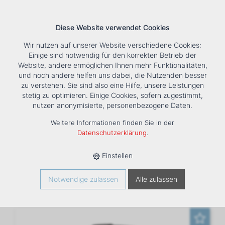
Diese Website verwendet Cookies
Wir nutzen auf unserer Website verschiedene Cookies:
Einige sind notwendig für den korrekten Betrieb der
Website, andere ermöglichen Ihnen mehr Funktionalitäten,
und noch andere helfen uns dabei, die Nutzenden besser
Suche
Tools
Unternehmen
Karriere
Kontakt
zu verstehen. Sie sind also eine Hilfe, unsere Leistungen
stetig zu optimieren. Einige Cookies, sofern zugestimmt,
HOME
›
PRODUKTE
›
HEIZUNG
›
WARMWASSERWÄRMEPUMPE
nutzen anonymisierte, personenbezogene Daten.
›
S MAX
Weitere Informationen finden Sie in der
S Max
Datenschutzerklärung
.
Einstellen
Sortieren nach:
Art. Nr
|
Bezeichnung
|
CHF
Notwendige zulassen
Alle zulassen
Drucken