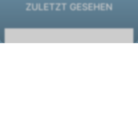
ZULETZT GESEHEN
DXF ECM 34 Kanalgerät
1444006
STANDORT