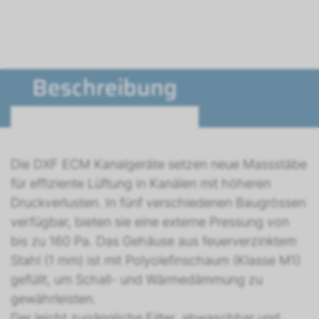
Beschreibung
Die DXF ECM Kanalgeräte setzen neue Massstäbe
für effiziente Lüftung in Kanälen mit höheren
Druckverlusten. In fünf verschiedenen Baugrössen
verfügbar, bieten sie eine externe Pressung von
bis zu 160 Pa. Das Gehäuse aus feuerverzinktem
Stahl (1 mm) ist mit Polyolefinschaum (Klasse M1)
gefüllt, um Schall- und Wärmedämmung zu
gewährleisten.
Der leicht zugängliche Filter, abwaschbar und