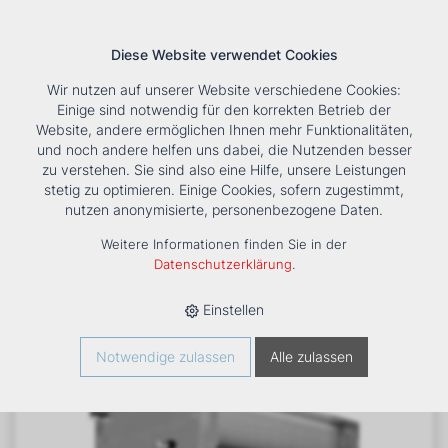
Diese Website verwendet Cookies
Wir nutzen auf unserer Website verschiedene Cookies:
Einige sind notwendig für den korrekten Betrieb der
Website, andere ermöglichen Ihnen mehr Funktionalitäten,
und noch andere helfen uns dabei, die Nutzenden besser
Suche
Tools
Unternehmen
Karriere
Kontakt
zu verstehen. Sie sind also eine Hilfe, unsere Leistungen
stetig zu optimieren. Einige Cookies, sofern zugestimmt,
HOME
›
PRODUKTE
›
KÄLTE/KLIMA
›
FANCOILS
›
DXF ECM 34
nutzen anonymisierte, personenbezogene Daten.
KANALGERÄT
Weitere Informationen finden Sie in der
Datenschutzerklärung
.
Einstellen
Notwendige zulassen
Alle zulassen