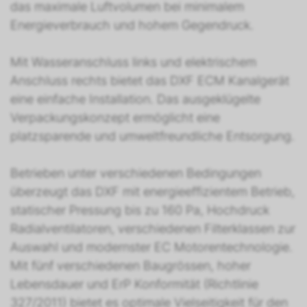
das maximale Luftvolumen bei minimalem
Energieverbrauch und hohem Gegendruck.
Mit Wasseranschluss links und elektrischem
Anschluss rechts bietet das DXF ECM Kanalgerät
eine einfache Installation. Das ausgeklügelte
Verpackungskonzept ermöglicht eine
platzsparende und umweltfreundliche Entsorgung.
Betrieben unter verschiedenen Bedingungen
überzeugt das DXF mit energieeffizientem Betrieb,
statischer Pressung bis zu 160 Pa, Hochdruck
Radialventilatoren, verschiedenen Filterklassen zur
Auswahl und modernster EC Motorentechnologie.
Mit fünf verschiedenen Baugrössen, hoher
Lebensdauer und ErP Konformität (Richtlinie
327/2011) bietet es optimale Vielseitigkeit für den