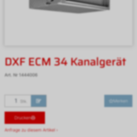
DXF ECM 34 Kanalgerät
Art. Nr
1444006
Merken
Stk.
Drucken
Anfrage zu diesem Artikel ›