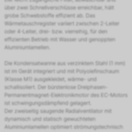
über zwei Schnellverschlüsse erreichbar, hält
grobe Schwebstoffe effizient ab. Das
Wärmetauschregister variiert zwischen 2-Leiter
oder 4-Leiter, drei- bzw. vierreihig, für den
effizienten Betrieb mit Wasser und genoppten
Aluminiumlamellen.
Die Kondensatwanne aus verzinktem Stahl (1 mm)
ist im Gerät integriert und mit Polyolefinschaum
(Klasse M1) ausgekleidet, wärme- und
schallisoliert. Der bürstenlose Dreiphasen-
Permanentmagnet-Elektronikmotor des EC-Motors
ist schwingungsdämpfend gelagert.
Der zweiseitig saugende Radialventilator mit
dynamisch und statisch gewuchteten
Aluminiumlamellen optimiert strömungstechnisch