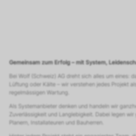
Gemeinsam zum Erfolg – mit System, Leidensch
Bei Wolf (Schweiz) AG dreht sich alles um eines: d
Lüftung oder Kälte – wir verstehen jedes Projekt 
regelmässigen Wartung.
Als Systemanbieter denken und handeln wir ganzhe
Zuverlässigkeit und Langlebigkeit. Dabei legen w
Planern, Installateuren und Bauherren.