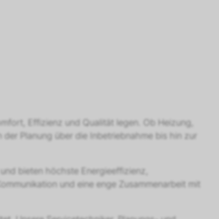
mfort, Effizienz und Qualität legen. Ob Heizung,
 der Planung über die Inbetriebnahme bis hin zur
und bieten höchste Energieeffizienz,
e Kommunikation und eine enge Zusammenarbeit mit