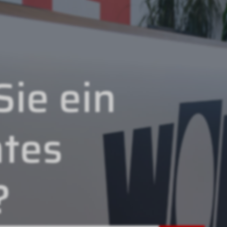
ie ein
tes
?