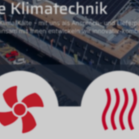
e Klimatechnik
Klima/Kälte - mit uns als Ansprech- und Liefer
insam mit Ihnen entwickeln wir innovativ-komb