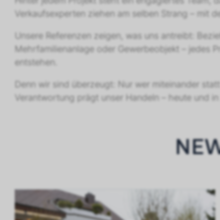
Hinter jedem Projekt steht ein engagiertes Team,
Verkaufsexperten ziehen am selben Strang – mit d
Unsere Referenzen zeigen, was uns antreibt: Bezi
Mehrfamilienanlage oder Gewerbeobjekt – jedes Pro
entstehen.
Denn wir sind überzeugt: Nur wer miteinander statt
Verantwortung prägt unser Handeln – heute und in
NEW