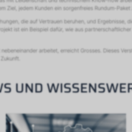
 das mit Leidenschaft und technischem Know-how arbeit
em Ziel, jedem Kunden ein sorgenfreies Rundum-Paket 
ehungen, die auf Vertrauen beruhen, und Ergebnisse, d
jekt ist ein Beispiel dafür, wie aus partnerschaftlic
 nebeneinander arbeitet, erreicht Grosses. Dieses Vers
 Zukunft.
S UND WISSENSWE