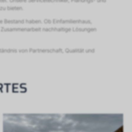
et. Unsere Servicetechniker, Planungs- und
zu bieten.
ie Bestand haben. Ob Einfamilienhaus,
her Zusammenarbeit nachhaltige Lösungen
tändnis von Partnerschaft, Qualität und
RTES