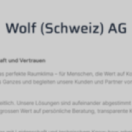
Wolf (Schweiz) AG
aft und Vertrauen
as perfekte Raumklima – für Menschen, die Wert auf Ko
als Ganzes und begleiten unsere Kunden und Partner von
itlich. Unsere Lösungen sind aufeinander abgestimmt 
ir grossen Wert auf persönliche Beratung, transparent