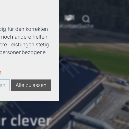
Suche
ools
Unternehmen
Karriere
Kontakt
ig für den korrekten
d noch andere helfen
ere Leistungen stetig
e, personenbezogene
g
.
en
Alle zulassen
r clever