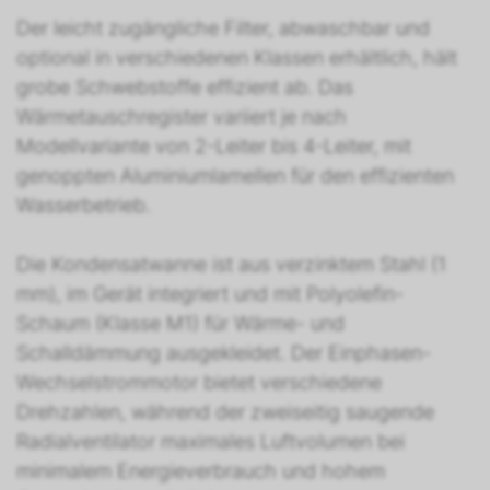
Der leicht zugängliche Filter, abwaschbar und
optional in verschiedenen Klassen erhältlich, hält
grobe Schwebstoffe effizient ab. Das
Wärmetauschregister variiert je nach
Modellvariante von 2-Leiter bis 4-Leiter, mit
genoppten Aluminiumlamellen für den effizienten
Wasserbetrieb.
Die Kondensatwanne ist aus verzinktem Stahl (1
mm), im Gerät integriert und mit Polyolefin-
Schaum (Klasse M1) für Wärme- und
Schalldämmung ausgekleidet. Der Einphasen-
Wechselstrommotor bietet verschiedene
Drehzahlen, während der zweiseitig saugende
Radialventilator maximales Luftvolumen bei
minimalem Energieverbrauch und hohem