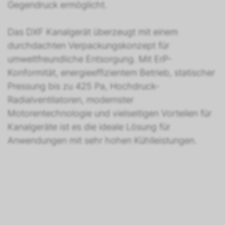
Gegendruck ermöglicht.
Das DXF Kanalgerät überzeugt mit einem
durchdachten Verpackungskonzept für
umweltfreundliche Entsorgung. Mit ErP-
Konformität, energieeffizientem Betrieb, statischer
Pressung bis zu 425 Pa, Hochdruck-
Radialventilatoren, modernster
Motorentechnologie und vielseitigen Vorteilen für
Kanalgeräte ist es die ideale Lösung für
Anwendungen mit sehr hohen Kühlleistungen.