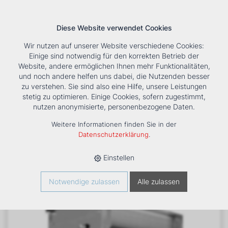
Diese Website verwendet Cookies
Wir nutzen auf unserer Website verschiedene Cookies:
Einige sind notwendig für den korrekten Betrieb der
Website, andere ermöglichen Ihnen mehr Funktionalitäten,
und noch andere helfen uns dabei, die Nutzenden besser
Suche
Tools
Unternehmen
Karriere
Kontakt
zu verstehen. Sie sind also eine Hilfe, unsere Leistungen
stetig zu optimieren. Einige Cookies, sofern zugestimmt,
HOME
›
PRODUKTE
›
KÄLTE/KLIMA
›
FANCOILS
›
DXF 33
nutzen anonymisierte, personenbezogene Daten.
KANALGERÄT
Weitere Informationen finden Sie in der
Datenschutzerklärung
.
Einstellen
Notwendige zulassen
Alle zulassen