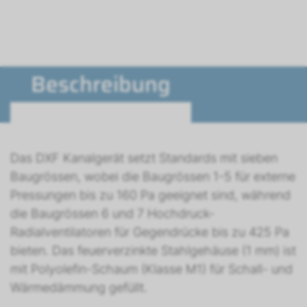
Beschreibung
Das DXF Kanalgerät setzt Standards mit sieben
Baugrössen, wobei die Baugrössen 1-5 für externe
Pressungen bis zu 160 Pa geeignet sind, während
die Baugrössen 6 und 7 Hochdruck-
Radialventilatoren für Gegendrücke bis zu 425 Pa
bieten. Das feuerverzinkte Stahlgehäuse (1 mm) ist
mit Polyolefin-Schaum (Klasse M1) für Schall- und
Wärmedämmung gefüllt.