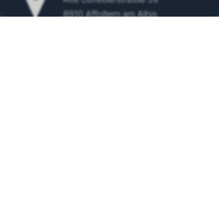
8910 Affoltern am Albis
Tel.
+41 43 500 48 00
info@wolf-klimatechnik.ch
SERVICE
24/7 Servicenummer
+41 43 500 48 10