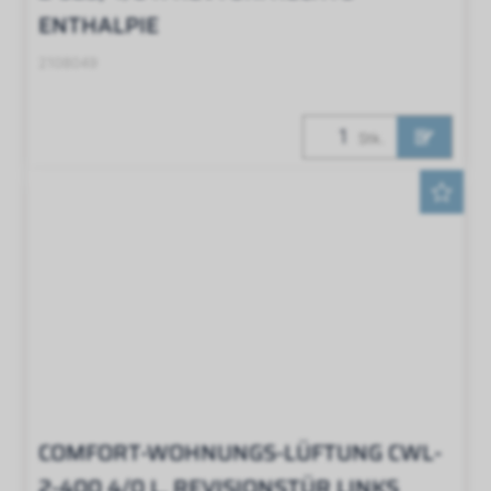
ENTHALPIE
2108049
Stk.
COMFORT-WOHNUNGS-LÜFTUNG CWL-
2-400 4/0 L, REVISIONSTÜR LINKS