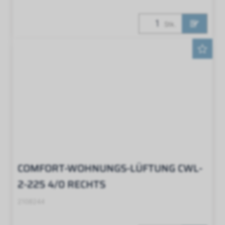
Stk.
COMFORT-WOHNUNGS-LÜFTUNG CWL-
2-225 4/0 RECHTS
2108244