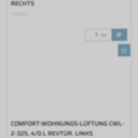
RECHTS
2108047
Stk.
COMFORT-WOHNUNGS-LÜFTUNG CWL-
2-325, 4/0 L REVTÜR. LINKS