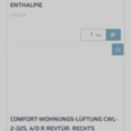
ENTHALPIE
2108048
Stk.
COMFORT-WOHNUNGS-LÜFTUNG CWL-
2-325, 4/0 R REVTÜR. RECHTS