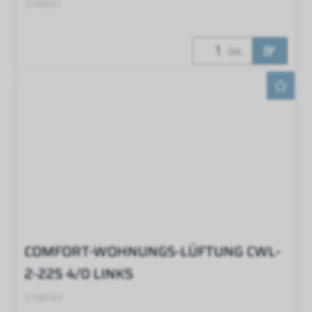
2108051
Stk.
COMFORT-WOHNUNGS-LÜFTUNG CWL-
2-225 4/0 LINKS
2108243