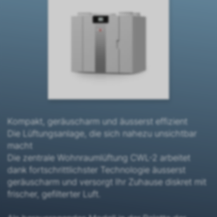
Kompakt, geräuscharm und äusserst effizient
Die Lüftungsanlage, die sich nahezu unsichtbar
macht
Die zentrale Wohnraumlüftung CWL-2 arbeitet
dank fortschrittlichster Technologie äusserst
geräuscharm und versorgt Ihr Zuhause diskret mit
frischer, gefilterter Luft.