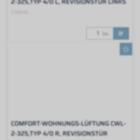
2-325,TYP 4/0 L, REVISIONSTÜR LINKS
2108046
Stk.
COMFORT-WOHNUNGS-LÜFTUNG CWL-
2-325,TYP 4/0 R, REVISIONSTÜR