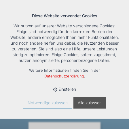
Diese Website verwendet Cookies
Wir nutzen auf unserer Website verschiedene Cookies:
Einige sind notwendig für den korrekten Betrieb der
Website, andere ermöglichen Ihnen mehr Funktionalitäten,
und noch andere helfen uns dabei, die Nutzenden besser
Suche
Tools
Unternehmen
Karriere
Kontakt
zu verstehen. Sie sind also eine Hilfe, unsere Leistungen
stetig zu optimieren. Einige Cookies, sofern zugestimmt,
HOME
›
PRODUKTE
›
LÜFTUNG
›
LÜFTUNGSGERÄTE KOMPAKT
nutzen anonymisierte, personenbezogene Daten.
›
CWL
›
COMFORT-WOHNUNGS-LÜFTUNG 4/0 CWL-2
Weitere Informationen finden Sie in der
Comfort-Wohnungs-Lüftung
Datenschutzerklärung
.
4/0 CWL-2
Einstellen
Notwendige zulassen
Alle zulassen