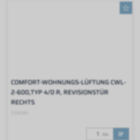
COMFORT-WOHNUNGS-LÜFTUNG CWL-
2-600,TYP 4/0 R, REVISIONSTÜR
RECHTS
2108290
Stk.