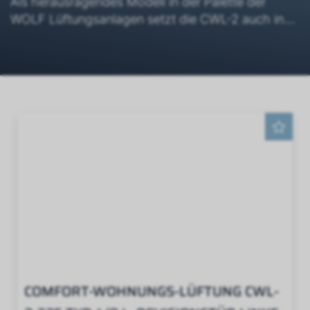
Als herausragendes Modell in der Palette der
WOLF Lüftungsanlagen setzt die CWL-2 auch in
Bezug auf Effizienz neue Standards: Mit einem
Wärmerückgewinnungsgrad von bis zu 99%
ermöglicht sie geringere Energiekosten und einen
nachhaltigen Betrieb.
Wählen Sie aus fünf Leistungsstufen der CWL-2
von WOLF: die CWL-2-225, die CWL-2-325, die
CWL-2-400, die CWL-2-450 und die CWL-2-600.
Geniessen Sie unauffällige, leise und effiziente
Wohnraumlüftung für Ihr Zuhause.
COMFORT-WOHNUNGS-LÜFTUNG CWL-