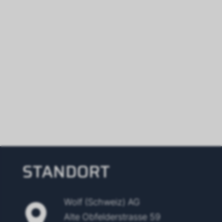
STANDORT
Wolf (Schweiz) AG
Alte Obfelderstrasse 59