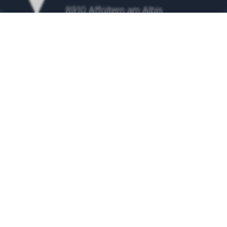
8910 Affoltern am Albis
Tel.
+41 43 500 48 00
info@wolf-klimatechnik.ch
SERVICE
24/7 Servicenummer
+41 43 500 48 10