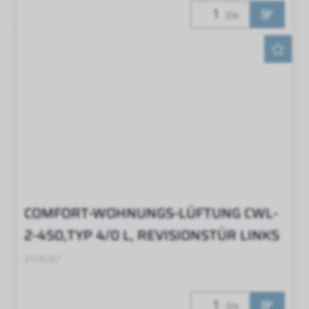
Stk.
COMFORT-WOHNUNGS-LÜFTUNG CWL-
2-450,TYP 4/0 L, REVISIONSTÜR LINKS
2108287
Stk.