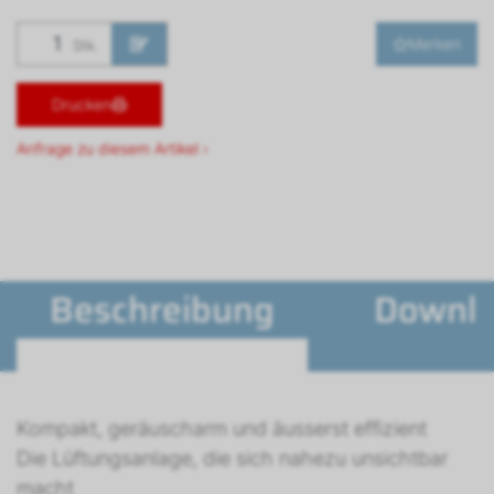
Merken
Stk.
Drucken
Anfrage zu diesem Artikel ›
Beschreibung
Downl
Kompakt, geräuscharm und äusserst effizient
Die Lüftungsanlage, die sich nahezu unsichtbar
macht