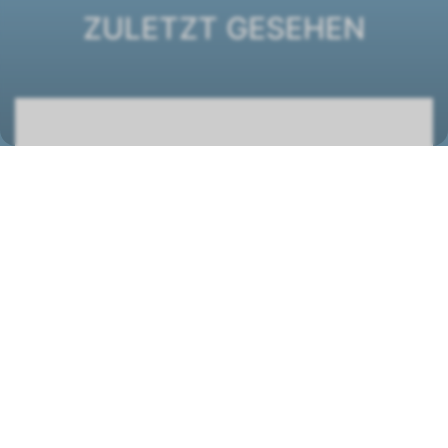
ZULETZT GESEHEN
Comfort-Wohnungs-Lüftung CWL-2-600,Typ
4/0 R, Revisionstür rechts
2108290
STANDORT