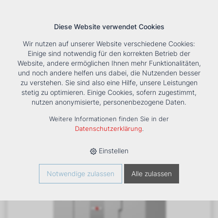
Diese Website verwendet Cookies
Wir nutzen auf unserer Website verschiedene Cookies:
Einige sind notwendig für den korrekten Betrieb der
Website, andere ermöglichen Ihnen mehr Funktionalitäten,
und noch andere helfen uns dabei, die Nutzenden besser
Suche
Tools
Unternehmen
Karriere
Kontakt
zu verstehen. Sie sind also eine Hilfe, unsere Leistungen
stetig zu optimieren. Einige Cookies, sofern zugestimmt,
HOME
›
PRODUKTE
›
LÜFTUNG
›
LÜFTUNGSGERÄTE KOMPAKT
nutzen anonymisierte, personenbezogene Daten.
›
CWL
›
COMFORT-WOHNUNGS-LÜFTUNG CWL-2-600,TYP
4/0 R, REVISIONSTÜR RECHTS
Weitere Informationen finden Sie in der
Datenschutzerklärung
.
Einstellen
Notwendige zulassen
Alle zulassen