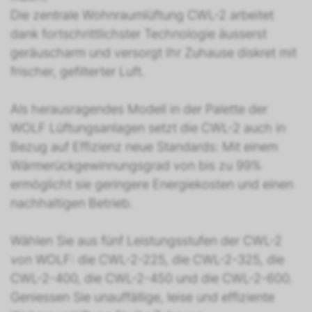
Die zentrale Wohnraumlüftung CWL-2 arbeitet
dank fortschrittlichster Technologie äusserst
geräuscharm und versorgt Ihr Zuhause diskret mit
frischer, gefilterter Luft.
Als herausragendes Modell in der Palette der
WOLF Lüftungsanlagen setzt die CWL-2 auch in
Bezug auf Effizienz neue Standards: Mit einem
Wärmerückgewinnungsgrad von bis zu 99%
ermöglicht sie geringere Energiekosten und einen
nachhaltigen Betrieb.
Wählen Sie aus fünf Leistungsstufen der CWL-2
von WOLF: die CWL-2-225, die CWL-2-325, die
CWL-2-400, die CWL-2-450 und die CWL-2-600.
Geniessen Sie unauffällige, leise und effiziente