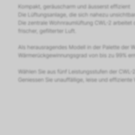
Kompakt, geräuscharm und äusserst effizient
Die Lüftungsanlage, die sich nahezu unsichtba
Die zentrale Wohnraumlüftung CWL-2 arbeitet d
frischer, gefilterter Luft.
Als herausragendes Modell in der Palette der 
Wärmerückgewinnungsgrad von bis zu 99% ermög
Wählen Sie aus fünf Leistungsstufen der CWL
Geniessen Sie unauffällige, leise und effizient