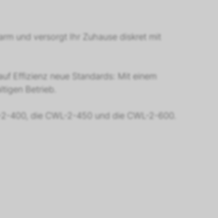
arm und versorgt Ihr Zuhause diskret mit
uf Effizienz neue Standards: Mit einem
tigen Betrieb.
L-2-400, die CWL-2-450 und die CWL-2-600.