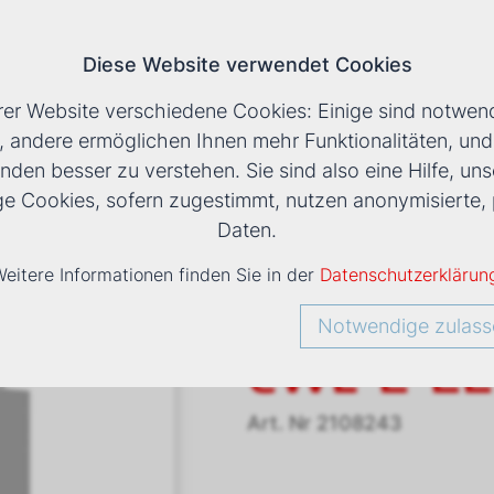
Diese Website verwendet Cookies
T
rer Website verschiedene Cookies: Einige sind notwend
, andere ermöglichen Ihnen mehr Funktionalitäten, un
nden besser zu verstehen. Sie sind also eine Hilfe, uns
ERÄTE KOMPAKT
›
CWL
›
COMFORT-WOHNUNGS-LÜF
ige Cookies, sofern zugestimmt, nutzen anonymisiert
Daten.
eitere Informationen finden Sie in der
Datenschutzerklärun
Comfort-
Notwendige zulass
CWL-2-22
Art. Nr
2108243