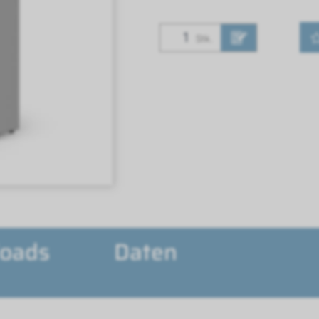
Stk.
oads
Daten