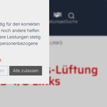
Suche
ools
Unternehmen
Karriere
Kontakt
ig für den korrekten
d noch andere helfen
ere Leistungen stetig
TUNG CWL-2-225 4/0 LINKS
e, personenbezogene
g
.
Wohnungs-Lüftung
en
Alle zulassen
5 4/0 Links