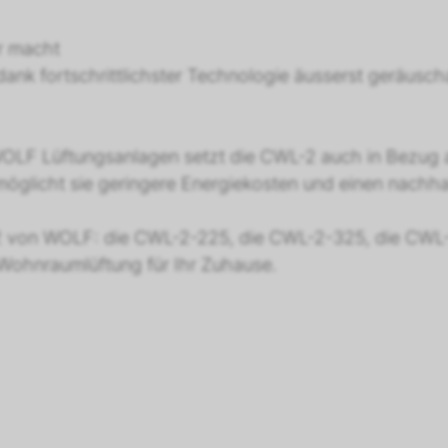
r macht
ank fortschrittlichster Technologie äusserst geräusch
WOLF Lüftungsanlagen setzt die CWL-2 auch in Bezug a
licht sie geringere Energiekosten und einen nachhal
-2 von WOLF: die CWL-2-225, die CWL-2-325, die CW
e Wohnraumlüftung für Ihr Zuhause.