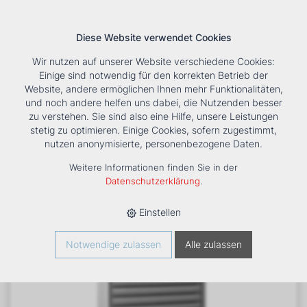
Diese Website verwendet Cookies
Wir nutzen auf unserer Website verschiedene Cookies:
Einige sind notwendig für den korrekten Betrieb der
Website, andere ermöglichen Ihnen mehr Funktionalitäten,
und noch andere helfen uns dabei, die Nutzenden besser
Suche
Tools
Unternehmen
Karriere
Kontakt
zu verstehen. Sie sind also eine Hilfe, unsere Leistungen
stetig zu optimieren. Einige Cookies, sofern zugestimmt,
HOME
›
PRODUKTE
›
HEIZUNG
›
LUFTHEIZER
›
LH
›
nutzen anonymisierte, personenbezogene Daten.
LUFTHEIZER LH 63 TYP 3 - 400V
Weitere Informationen finden Sie in der
Datenschutzerklärung
.
Einstellen
Notwendige zulassen
Alle zulassen