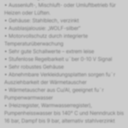
• Aussenluft-, Mischluft- oder Umluftbetrieb für
Heizen oder Lüften.
• Gehäuse: Stahlblech, verzinkt
• Ausblasjalousie: „WOLF-silber“
• Motorvollschutz durch integrierte
Temperaturüberwachung
• Sehr gute Schallwerte – extrem leise
• Stufenlose Regelbarkeit u¨ber 0-10 V Signal
• Sehr robustes Gehäuse
• Abnehmbare Verkleidungsplatten sorgen fu¨r
Ausziehbarkeit der Wärmetauscher
• Wärmetauscher aus Cu/Al, geeignet fu¨r
Pumpenwarmwasser
• (Heizregister, Warmwasserregister),
Pumpenheisswasser bis 140° C und Nenndruck bis
16 bar, Dampf bis 9 bar, alternativ stahlverzinkt