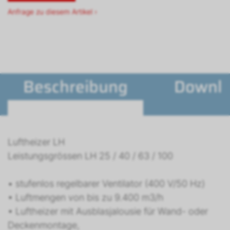
Anfrage zu diesem Artikel ›
Beschreibung
Downl
Luftheizer LH
Leistungsgrössen LH 25 / 40 / 63 / 100
• stufenlos regelbarer Ventilator (400 V/50 Hz)
• Luftmengen von bis zu 9.400 m3/h
• Luftheizer mit Ausblasjalousie für Wand- oder
Deckenmontage,