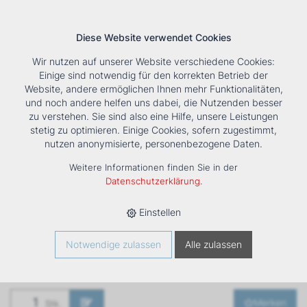
Diese Website verwendet Cookies
Wir nutzen auf unserer Website verschiedene Cookies:
Einige sind notwendig für den korrekten Betrieb der
Website, andere ermöglichen Ihnen mehr Funktionalitäten,
und noch andere helfen uns dabei, die Nutzenden besser
Suche
Tools
Unternehmen
Karriere
Kontakt
zu verstehen. Sie sind also eine Hilfe, unsere Leistungen
stetig zu optimieren. Einige Cookies, sofern zugestimmt,
HOME
›
PRODUKTE
›
HEIZUNG
›
LUFTHEIZER
›
TLH
›
nutzen anonymisierte, personenbezogene Daten.
LUFTHEIZER TOPWING TLH 100-3
Weitere Informationen finden Sie in der
Luftheizer TopWing TLH
Datenschutzerklärung
.
100-3
Einstellen
Art. Nr
3513023
Notwendige zulassen
Alle zulassen
Merken
Stk.