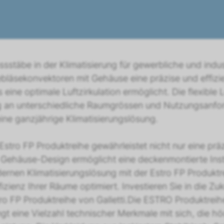
ssstäbe in der Klimatisierung für gewerbliche und indu
bläsekonvektoren mit Gehäuse eine präzise und effizi
s eine optimale Luftzirkulation ermöglicht. Die flexible
 an unterschiedliche Raumgrössen und Nutzungsanford
ine ganzjährige Klimatisierungslösung.
 Estro FP Produktreihe gewährleistet nicht nur eine pr
s Gehäuse-Design ermöglicht eine deckenmontierte Ins
dernen Klimatisierungslösung mit der Estro FP Produktr
izienz Ihrer Räume optimiert. Investieren Sie in die Zu
 FP Produktreihe von Galletti.Die ESTRO Produktreihe
 eine Vielzahl technischer Merkmale mit sich, die höch