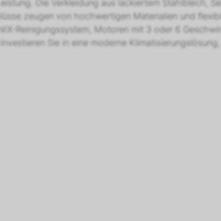
istung. Die Verkleidung aus lackiertem Stahlblech, Sei
se zeugen von hochwertigen Materialien und flexible
NIX-Reinigungssystem, Motoren mit 3 oder 6 Geschwin
Investieren Sie in eine moderne Klimatisierungslösung,