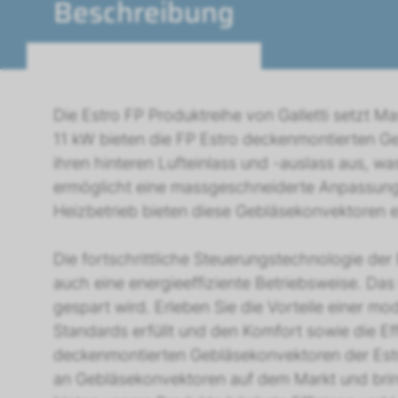
Beschreibung
Die Estro FP Produktreihe von Galletti setzt Ma
11 kW bieten die FP Estro deckenmontierten Ge
ihren hinteren Lufteinlass und -auslass aus, wa
ermöglicht eine massgeschneiderte Anpassung
Heizbetrieb bieten diese Gebläsekonvektoren e
Die fortschrittliche Steuerungstechnologie der
auch eine energieeffiziente Betriebsweise. Da
gespart wird. Erleben Sie die Vorteile einer mo
Standards erfüllt und den Komfort sowie die Eff
deckenmontierten Gebläsekonvektoren der Estro
an Gebläsekonvektoren auf dem Markt und bringt