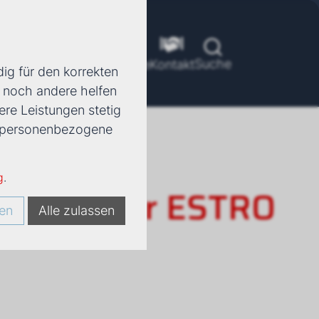
Suche
ools
Unternehmen
Karriere
Kontakt
ig für den korrekten
d noch andere helfen
ere Leistungen stetig
e, personenbezogene
g
.
rkonvektor ESTRO
en
Alle zulassen