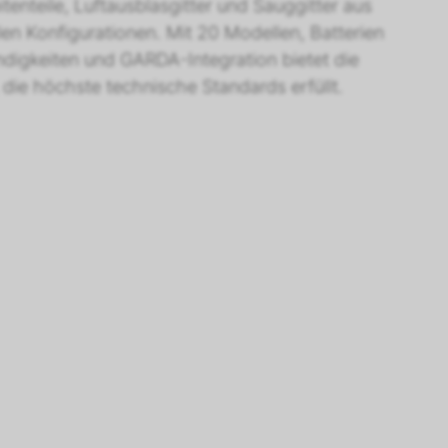
tenteile, Luftausblasgitter und Sauggitter aus
n Konfigurationen. Mit 20 Modellen, Batterien
digkeiten und GARDA-Integration bietet die
 die höchste technische Standards erfüllt.