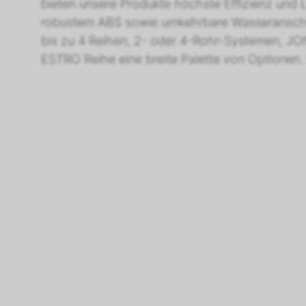
bieten unsere Produkte höchste Effizienz und Le
robustem ABS sowie umkehrbare Wasseranschlüs
bis zu 4 Reihen, 2- oder 4-Rohr-Systemen, JO
ESTRO Reihe eine breite Palette von Optionen. 