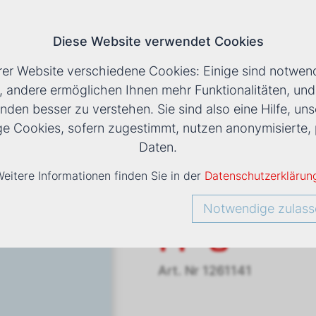
Diese Website verwendet Cookies
T
rer Website verschiedene Cookies: Einige sind notwend
, andere ermöglichen Ihnen mehr Funktionalitäten, un
nden besser zu verstehen. Sie sind also eine Hilfe, uns
LS
›
VENTILATORKONVEKTOR ESTRO FP 6
ige Cookies, sofern zugestimmt, nutzen anonymisiert
Daten.
eitere Informationen finden Sie in der
Datenschutzerklärun
Ventilato
Notwendige zulass
FP 6
Art. Nr
1261141