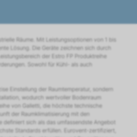
strielle Räume. Mit Leistungsoptionen von 1 bis
ente Lösung. Die Geräte zeichnen sich durch
 Leistungsbereich der Estro FP Produktreihe
erungen. Sowohl für Kühl- als auch
äzise Einstellung der Raumtemperatur, sondern
tallation, wodurch wertvoller Bodenraum
eihe von Galletti, die höchste technische
kunft der Raumklimatisierung mit den
 definiert sich als das umfassendste Angebot
ste Standards erfüllen. Eurovent-zertifiziert,