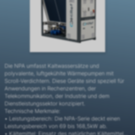
Die NPA umfasst Kaltwassersätze und
polyvalente, luftgekühlte Wärmepumpen mit
Scroll-Verdichtern. Diese Geräte sind speziell für
Anwendungen in Rechenzentren, der
Telekommunikation, der Industrie und dem
Dienstleistungssektor konzipiert.
Technische Merkmale:
• Leistungsbereich: Die NPA-Serie deckt einen
Leistungsbereich von 69 bis 168,5kW ab.
• Kältemittel: Einsatz des natürlichen Kältemittels