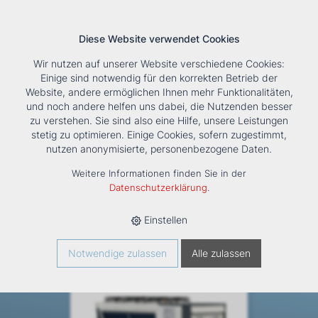
Diese Website verwendet Cookies
Wir nutzen auf unserer Website verschiedene Cookies:
Einige sind notwendig für den korrekten Betrieb der
Website, andere ermöglichen Ihnen mehr Funktionalitäten,
und noch andere helfen uns dabei, die Nutzenden besser
Suche
Tools
Unternehmen
Karriere
Kontakt
zu verstehen. Sie sind also eine Hilfe, unsere Leistungen
stetig zu optimieren. Einige Cookies, sofern zugestimmt,
HOME
›
PRODUKTE
›
KÄLTE/KLIMA
›
KALTWASSER /
nutzen anonymisierte, personenbezogene Daten.
WÄRMEPUMPEN
›
R290 NPA
Weitere Informationen finden Sie in der
R290 NPA
Datenschutzerklärung
.
Einstellen
Notwendige zulassen
Alle zulassen