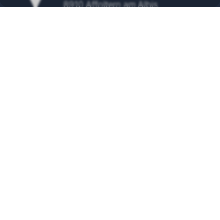
8910 Affoltern am Albis
Tel.
+41 43 500 48 00
info@wolf-klimatechnik.ch
SERVICE
24/7 Servicenummer
+41 43 500 48 10