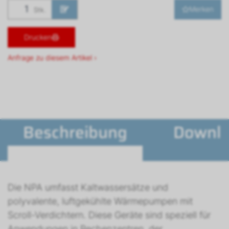
Merken
Stk.
Drucken
Anfrage zu diesem Artikel ›
Beschreibung
Downl
Die NPA umfasst Kaltwassersätze und
polyvalente, luftgekühlte Wärmepumpen mit
Scroll-Verdichtern. Diese Geräte sind speziell für
Anwendungen in Rechenzentren, der