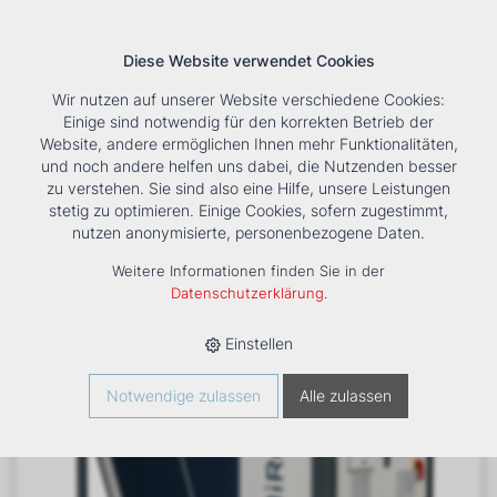
Diese Website verwendet Cookies
Wir nutzen auf unserer Website verschiedene Cookies:
Einige sind notwendig für den korrekten Betrieb der
Website, andere ermöglichen Ihnen mehr Funktionalitäten,
und noch andere helfen uns dabei, die Nutzenden besser
Suche
Tools
Unternehmen
Karriere
Kontakt
zu verstehen. Sie sind also eine Hilfe, unsere Leistungen
stetig zu optimieren. Einige Cookies, sofern zugestimmt,
HOME
›
PRODUKTE
›
KÄLTE/KLIMA
›
KALTWASSER /
nutzen anonymisierte, personenbezogene Daten.
WÄRMEPUMPEN
›
LUFTGEKÜHLT
›
KALTWASSERSATZ
LUFTGEKÜHLT R290 NHA
Weitere Informationen finden Sie in der
Datenschutzerklärung
.
Einstellen
Notwendige zulassen
Alle zulassen