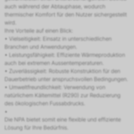
auch während der Abtauphase, wodurch
thermischer Komfort für den Nutzer sichergestellt
wird.
Ihre Vorteile auf einen Blick:
• Vielseitigkeit: Einsatz in unterschiedlichen
Branchen und Anwendungen.
• Leistungsfähigkeit: Effiziente Wärmeproduktion
auch bei extremen Aussentemperaturen.
• Zuverlässigkeit: Robuste Konstruktion für den
Dauerbetrieb unter anspruchsvollen Bedingungen.
• Umweltfreundlichkeit: Verwendung von
natürlichem Kältemittel (R290) zur Reduzierung
des ökologischen Fussabdrucks.
•
Die NPA bietet somit eine flexible und effiziente
Lösung für Ihre Bedürfnis.