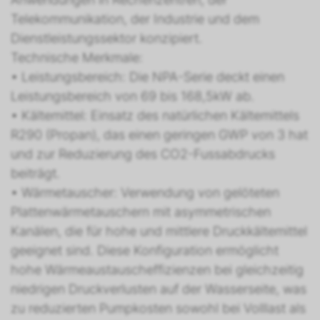
Telekommunikation, der Industrie und dem
Dienstleistungssektor konzipiert.
Technische Merkmale:
• Leistungsbereich: Die NPA-Serie deckt einen
Leistungsbereich von 69 bis 168,5kW ab.
• Kältemittel: Einsatz des natürlichen Kältemittels
R290 (Propan), das einen geringen GWP von 3 hat
und zur Reduzierung des CO2-Fussabdrucks
beiträgt.
• Wärmetauscher: Verwendung von gelöteten
Plattenwärmetauschern mit asymmetrischen
Kanälen, die für hohe und mittlere Druckkältemittel
geeignet sind. Diese Konfiguration ermöglicht
hohe Wärmeaustauscheffizienzen bei gleichzeitig
niedrigen Druckverlusten auf der Wasserseite, was
zu reduzierten Pumpkosten sowohl bei Volllast als