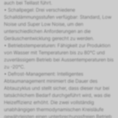
auch bei Teillast führt.
• Schallpegel: Drei verschiedene
Schalldämmungsstufen verfügbar: Standard, Low
Noise und Super Low Noise, um den
unterschiedlichen Anforderungen an die
Geräuschentwicklung gerecht zu werden.
• Betriebstemperaturen: Fähigkeit zur Produktion
von Wasser mit Temperaturen bis zu 80°C und
zuverlässigem Betrieb bei Aussentemperaturen bis
zu -20°C.
• Defrost-Management: Intelligentes
Abtaumanagement minimiert die Dauer des
Abtauzyklus und stellt sicher, dass dieser nur bei
tatsächlichem Bedarf durchgeführt wird, was die
Heizeffizienz erhöht. Die zwei vollständig
unabhängigen thermodynamischen Kreisläufe
gewährleisten einen unterbrechungsfreien Betrieb