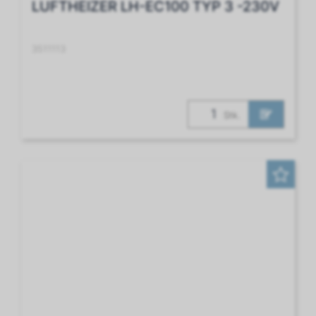
LUFTHEIZER LH-EC100 TYP 3 -230V
3511113
Stk.