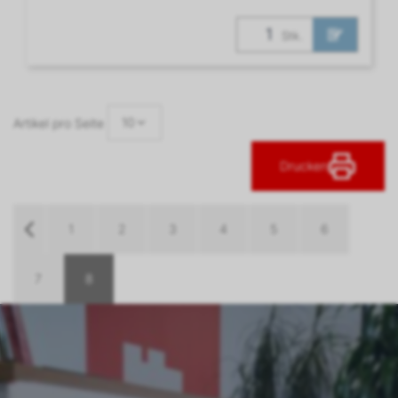
Stk.
10
Artikel pro Seite
Drucken
1
2
3
4
5
6
7
8