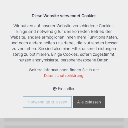
Diese Website verwendet Cookies
Wir nutzen auf unserer Website verschiedene Cookies:
Einige sind notwendig für den korrekten Betrieb der
Website, andere ermöglichen Ihnen mehr Funktionalitäten,
und noch andere helfen uns dabei, die Nutzenden besser
Suche
Tools
Unternehmen
Karriere
Kontakt
zu verstehen. Sie sind also eine Hilfe, unsere Leistungen
stetig zu optimieren. Einige Cookies, sofern zugestimmt,
HOME
›
PRODUKTE
›
HEIZUNG
›
LUFTHEIZER
›
LH
nutzen anonymisierte, personenbezogene Daten.
LH
Weitere Informationen finden Sie in der
Datenschutzerklärung
.
Filter
Einstellen
EC-TECHNOLOGIE
Notwendige zulassen
Alle zulassen
SPANNUNG [V]