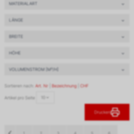
MATERIALART
LÄNGE
BREITE
HÖHE
VOLUMENSTROM [M³/H]
Sortieren nach:
Art. Nr
|
Bezeichnung
|
CHF
10
Artikel pro Seite
Drucken
1
2
3
4
5
6