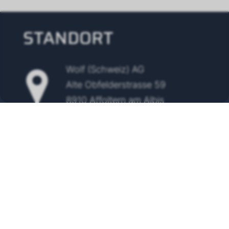
STANDORT
Wolf (Schweiz) AG
Alte Obfelderstrasse 59
8910 Affoltern am Albis
Tel.
+41 43 500 48 00
info@wolf-klimatechnik.ch