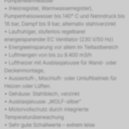
Pumpenwarmwasser
• (Heizregister, Warmwasserregister),
Pumpenheisswasser bis 140° C und Nenndruck bis
16 bar, Dampf bis 9 bar, alternativ stahlverzinkt
• Laufruhiger, stufenlos regelbarer
energeisparender EC Ventilator (230 V/50 Hz)
• Energieeinsparung vor allem im Teillastbereich
• Luftmengen von bis zu 9.400 m3/h
• Luftheizer mit Ausblasjalousie für Wand- oder
Deckenmontage,
• Aussenluft-, Mischluft- oder Umluftbetrieb für
Heizen oder Lüften.
• Gehäuse: Stahlblech, verzinkt
• Ausblasjalousie: „WOLF-silber“
• Motorvollschutz durch integrierte
Temperaturüberwachung
• Sehr gute Schallwerte – extrem leise