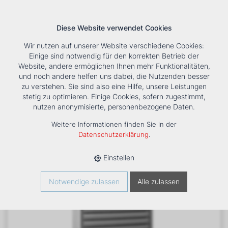
Diese Website verwendet Cookies
Wir nutzen auf unserer Website verschiedene Cookies:
Einige sind notwendig für den korrekten Betrieb der
Website, andere ermöglichen Ihnen mehr Funktionalitäten,
und noch andere helfen uns dabei, die Nutzenden besser
Suche
Tools
Unternehmen
Karriere
Kontakt
zu verstehen. Sie sind also eine Hilfe, unsere Leistungen
stetig zu optimieren. Einige Cookies, sofern zugestimmt,
HOME
›
PRODUKTE
›
HEIZUNG
›
LUFTHEIZER
›
LH
›
nutzen anonymisierte, personenbezogene Daten.
LUFTHEIZER LH-EC100 TYP 4 -230V
Weitere Informationen finden Sie in der
Datenschutzerklärung
.
Einstellen
Notwendige zulassen
Alle zulassen