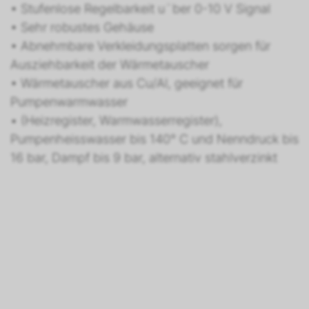
• Stufenlose Regelbarkeit u¨ber 0-10 V Signal
• Sehr robustes Gehäuse
• Abnehmbare Verkleidungsplatten sorgen für
Ausziehbarkeit der Wärmetauscher
• Wärmetauscher aus Cu/Al, geeignet für
Pumpenwarmwasser
• (Heizregister, Warmwasserregister),
Pumpenheisswasser bis 140° C und Nenndruck bis
16 bar, Dampf bis 9 bar, alternativ stahlverzinkt