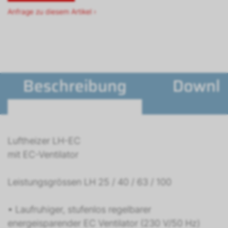
Anfrage zu diesem Artikel ›
Beschreibung
Downl
Luftheizer LH-EC
mit EC-Ventilator
Leistungsgrössen LH 25 / 40 / 63 / 100
• Laufruhiger, stufenlos regelbarer
energeisparender EC Ventilator (230 V/50 Hz)