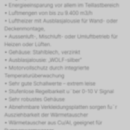
• Energieeinsparung vor allem im Teillastbereich
• Luftmengen von bis zu 9.400 m3/h
• Luftheizer mit Ausblasjalousie für Wand- oder
Deckenmontage,
• Aussenluft-, Mischluft- oder Umluftbetrieb für
Heizen oder Lüften.
• Gehäuse: Stahlblech, verzinkt
• Ausblasjalousie: „WOLF-silber“
• Motorvollschutz durch integrierte
Temperaturüberwachung
• Sehr gute Schallwerte – extrem leise
• Stufenlose Regelbarkeit u¨ber 0-10 V Signal
• Sehr robustes Gehäuse
• Abnehmbare Verkleidungsplatten sorgen fu¨r
Ausziehbarkeit der Wärmetauscher
• Wärmetauscher aus Cu/Al, geeignet für