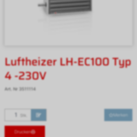
Luftheizer LH-EC100 Typ
4 -230V
Art. Nr
3511114
Merken
Stk.
Drucken