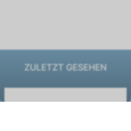
ZULETZT GESEHEN
Luftheizer LH-EC100 Typ 4 -230V