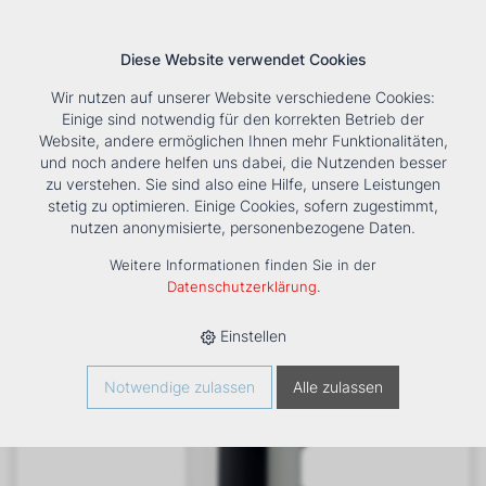
Diese Website verwendet Cookies
Wir nutzen auf unserer Website verschiedene Cookies:
Einige sind notwendig für den korrekten Betrieb der
Website, andere ermöglichen Ihnen mehr Funktionalitäten,
und noch andere helfen uns dabei, die Nutzenden besser
Suche
Tools
Unternehmen
Karriere
Kontakt
zu verstehen. Sie sind also eine Hilfe, unsere Leistungen
stetig zu optimieren. Einige Cookies, sofern zugestimmt,
HOME
›
PRODUKTE
›
HEIZUNG
›
WARMWASSERWÄRMEPUMPE
nutzen anonymisierte, personenbezogene Daten.
›
ECO
›
BRAUCHWASSER-WÄRMEPUMPE ECO WP2 LF-202E/1
E D PV
Weitere Informationen finden Sie in der
Datenschutzerklärung
.
Einstellen
Notwendige zulassen
Alle zulassen