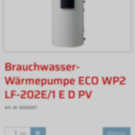
Brauchwasser-
Wärmepumpe ECO WP2
LF-202E/1 E D PV
Art. Nr
3680007
Merken
Stk.