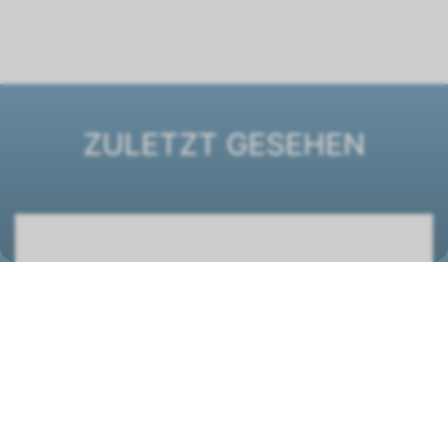
ZULETZT GESEHEN
Brauchwasser-Wärmepumpe ECO WP2 LF-
202E/1 E D PV
3680007