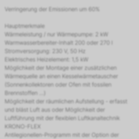
Verringerung der Emissionen um 60%
Hauptmerkmale
Wärmeleistung / nur Wärmepumpe: 2 kW
Warmwasserbereiter-Inhalt 200 oder 270 l
Stromversorgung: 230 V, 50 Hz
Elektrisches Heizelement: 1,5 kW
Möglichkeit der Montage einer zusätzlichen
Wärmequelle an einen Kesselwärmetauscher
(Sonnenkollektoren oder Ofen mit fossilen
Brennstoffen ...)
Möglichkeit der räumlichen Aufstellung - erfasst
und bläst Luft aus oder Möglichkeit der
Luftführung mit der flexiblen Luftkanaltechnik
KRONO-FLEX
Antilegionellen-Programm mit der Option der