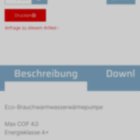
Drucken
Anfrage zu diesem Artikel ›
Beschreibung
Downl
Eco-Brauchwarmwasserwärmepumpe
Max COP 4.0
Energieklasse A+