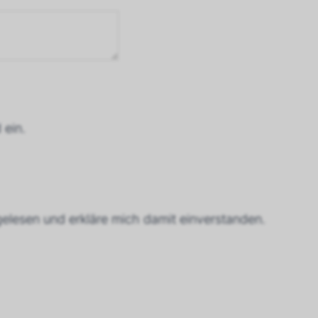
 ein.
elesen und erkläre mich damit einverstanden.