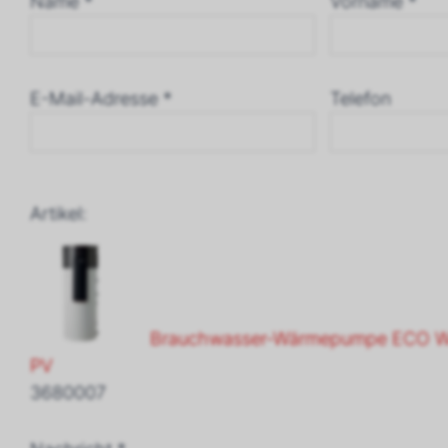
Name *
Vorname *
E-Mail-Adresse *
Telefon
Artikel:
Brauchwasser-Wärmepumpe ECO W
PV
3680007