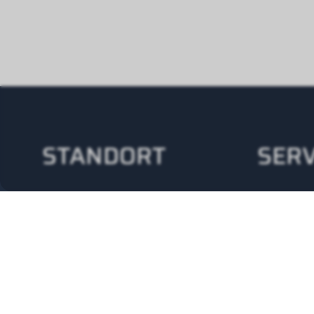
STANDORT
SERV
Wolf (Schweiz) AG
24/
Alte Obfelderstrasse
+41
59
8910 Affoltern am Albis