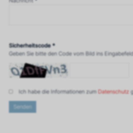
Nachricht *
Sicherheitscode *
Geben Sie bitte den Code vom Bild ins Eingabefeld
Ich habe die Informationen zum
Datenschutz
g