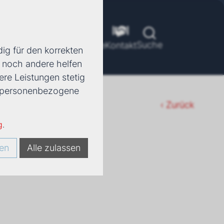
Suche
ools
Unternehmen
Karriere
Kontakt
ig für den korrekten
d noch andere helfen
ere Leistungen stetig
e, personenbezogene
‹ Zurück
g
.
en
Alle zulassen