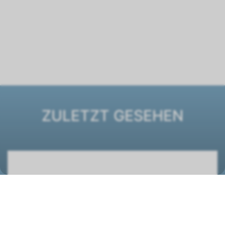
ZULETZT GESEHEN
Luftheizer LH-EC25 Typ 3 -230V