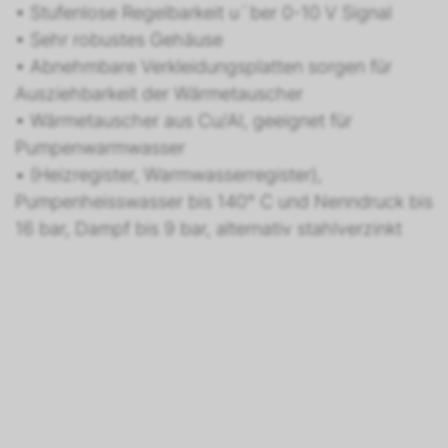
• Stufenlose Regelbarkeit u¨ber 0-10 V Signal
• Sehr robustes Gehäuse
• Abnehmbare Verkleidungsplatten sorgen für
Ausziehbarkeit der Wärmetauscher
• Wärmetauscher aus Cu/Al, geeignet für
Pumpenwarmwasser
• (Heizregister, Warmwasserregister),
Pumpenheisswasser bis 140° C und Nenndruck bis
16 bar, Dampf bis 9 bar, alternativ stahlverzinkt