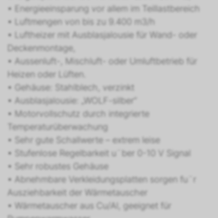
• Energieeinsparung vor allem im Teillastbereich
• Luftmengen von bis zu 9.400 m3/h
• Luftheizer mit Ausblasjalousie für Wand- oder
Deckenmontage,
• Aussenluft-, Mischluft- oder Umluftbetrieb für
Heizen oder Lüften.
• Gehäuse: Stahlblech, verzinkt
• Ausblasjalousie: „WOLF-silber“
• Motorvollschutz durch integrierte
Temperaturüberwachung
• Sehr gute Schallwerte – extrem leise
• Stufenlose Regelbarkeit u¨ber 0-10 V Signal
• Sehr robustes Gehäuse
• Abnehmbare Verkleidungsplatten sorgen fu¨r
Ausziehbarkeit der Wärmetauscher
• Wärmetauscher aus Cu/Al, geeignet für