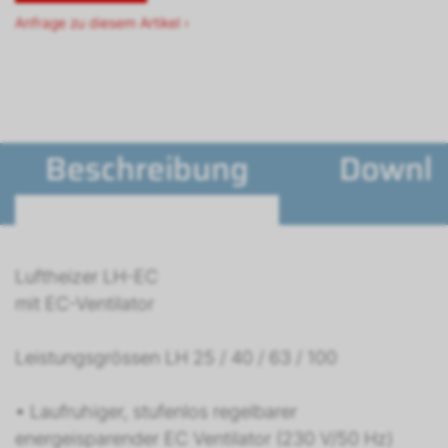
Anfrage zu diesem Artikel ›
Beschreibung
Downl
Luftheizer LH-EC
mit EC-Ventilator
Leistungsgrössen LH 25 / 40 / 63 / 100
• Laufruhiger, stufenlos regelbarer
energeisparender EC Ventilator (230 V/50 Hz)