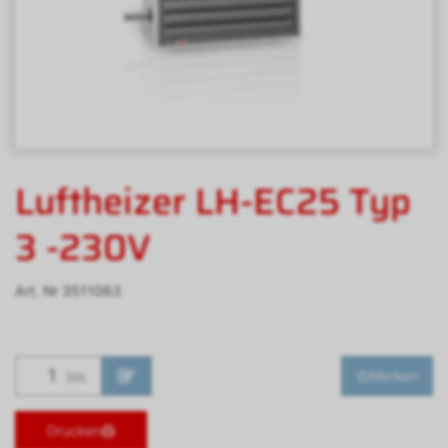
Luftheizer LH-EC25 Typ
3 -230V
Art. Nr
3511083
Merken
Stk.
Drucken