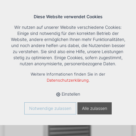
Diese Website verwendet Cookies
Wir nutzen auf unserer Website verschiedene Cookies:
Einige sind notwendig für den korrekten Betrieb der
Website, andere ermöglichen Ihnen mehr Funktionalitäten,
und noch andere helfen uns dabei, die Nutzenden besser
Suche
Tools
Unternehmen
Karriere
Kontakt
zu verstehen. Sie sind also eine Hilfe, unsere Leistungen
stetig zu optimieren. Einige Cookies, sofern zugestimmt,
HOME
›
PRODUKTE
›
HEIZUNG
›
LUFTHEIZER
›
LH
›
nutzen anonymisierte, personenbezogene Daten.
LUFTHEIZER LH-EC25 TYP 3 -230V
Weitere Informationen finden Sie in der
Datenschutzerklärung
.
Einstellen
Notwendige zulassen
Alle zulassen