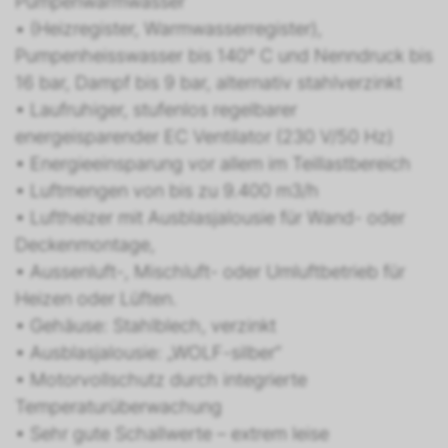
Pumpenwarmwasser
• (Heizregister, Warmwasserregister),
Pumpenheisswasser bis 140° C und Nenndruck bis
16 bar, Dampf bis 9 bar, alternativ stahlverzinkt
• Laufruhiger, stufenlos regelbarer
energeisparender EC Ventilator (230 V/50 Hz)
• Energieeinsparung vor allem im Teillastbereich
• Luftmengen von bis zu 9.400 m3/h
• Luftheizer mit Ausblasjalousie für Wand- oder
Deckenmontage,
• Aussenluft-, Mischluft- oder Umluftbetrieb für
Heizen oder Lüften.
• Gehäuse: Stahlblech, verzinkt
• Ausblasjalousie: „WOLF-silber“
• Motorvollschutz durch integrierte
Temperaturüberwachung
• Sehr gute Schallwerte – extrem leise