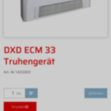
DXD ECM 33
Truhengerät
Art. Nr
1433303
Merken
Stk.
Drucken