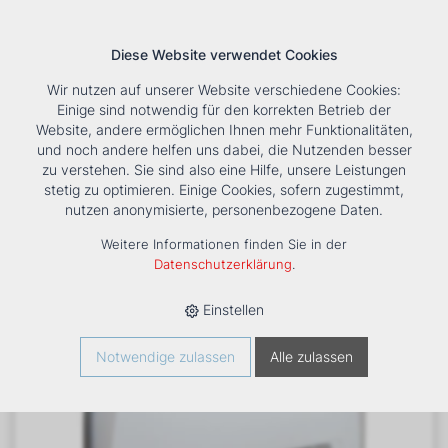
Diese Website verwendet Cookies
Wir nutzen auf unserer Website verschiedene Cookies:
Einige sind notwendig für den korrekten Betrieb der
Website, andere ermöglichen Ihnen mehr Funktionalitäten,
und noch andere helfen uns dabei, die Nutzenden besser
Suche
Tools
Unternehmen
Karriere
Kontakt
zu verstehen. Sie sind also eine Hilfe, unsere Leistungen
stetig zu optimieren. Einige Cookies, sofern zugestimmt,
HOME
›
PRODUKTE
›
KÄLTE/KLIMA
›
FANCOILS
›
DXD ECM 33
nutzen anonymisierte, personenbezogene Daten.
TRUHENGERÄT
Weitere Informationen finden Sie in der
Datenschutzerklärung
.
Einstellen
Notwendige zulassen
Alle zulassen