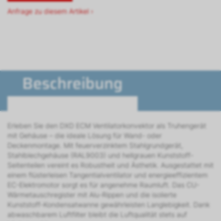
Anfrage zu diesem Artikel ›
Beschreibung
Erleben Sie den DXD ECM Ventilatorkonvektor als Truhengerät
mit Gehäuse – die ideale Lösung für Wand- oder
Deckenmontage. Mit feuerverzinktem Stahlgrundgerät,
Stahlblechgehäuse (RAL9003) und hellgrauen Kunststoff-
Seitenteilen vereint es Robustheit und Ästhetik. Ausgestattet mit
einem flüsterleisen Tangentialventilator und energieeffizientem
EC-Elektromotor sorgt es für angenehme Raumluft. Das CU-
Wärmetauschregister mit Alu-Rippen und die isolierte
Kunststoff-Kondensatwanne gewährleisten Langlebigkeit. Dank
abwaschbarem Luftfilter bleibt die Luftqualität stets auf