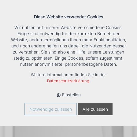
Diese Website verwendet Cookies
Wir nutzen auf unserer Website verschiedene Cookies:
Einige sind notwendig für den korrekten Betrieb der
Website, andere ermöglichen Ihnen mehr Funktionalitäten,
und noch andere helfen uns dabei, die Nutzenden besser
Suche
Tools
Unternehmen
Karriere
Kontakt
zu verstehen. Sie sind also eine Hilfe, unsere Leistungen
stetig zu optimieren. Einige Cookies, sofern zugestimmt,
HOME
›
PRODUKTE
›
KÄLTE/KLIMA
›
FANCOILS
›
DXC 73+1
nutzen anonymisierte, personenbezogene Daten.
TRUHENGERÄT
Weitere Informationen finden Sie in der
Datenschutzerklärung
.
Einstellen
Notwendige zulassen
Alle zulassen