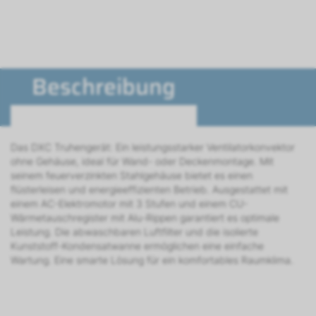
Beschreibung
Das DXC Truhengerät: Ein leistungsstarker Ventilatorkonvektor
ohne Gehäuse, ideal für Wand- oder Deckenmontage. Mit
seinem feuerverzinkten Stahlgehäuse bietet es einen
flüsterleisen und energieeffizienten Betrieb. Ausgestattet mit
einem AC-Elektromotor mit 3 Stufen und einem CU-
Wärmetauschregister mit Alu-Rippen garantiert es optimale
Leistung. Die abwaschbaren Luftfilter und die isolierte
Kunststoff-Kondensatwanne ermöglichen eine einfache
Wartung. Eine smarte Lösung für ein komfortables Raumklima.