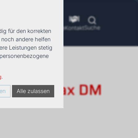
Suche
ools
Unternehmen
Karriere
Kontakt
ig für den korrekten
d noch andere helfen
ere Leistungen stetig
e, personenbezogene
g
.
ät Ductimax DM
en
Alle zulassen