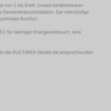
ge von 2 bis 8 kW. Unsere kanalisierbaren
ie Deckeneinbauinstallation. Der mehrstufige
optimalen Komfort.
C für niedrigen Energieverbrauch, eine
üllen die DUCTIMAX-Geräte die anspruchsvollen