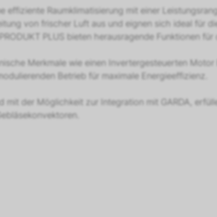
e effiziente Raumklimatisierung mit einer Leistungsran
itung von frischer Luft aus und eignen sich ideal für d
s PRODUKT PLUS bieten herausragende Funktionen für 
che Merkmale wie einen Invertergesteuerten Motor E
modulierenden Betrieb für maximale Energieeffizienz.
nd mit der Möglichkeit zur Integration mit GARDA, erf
 Gebläsekonvektoren.