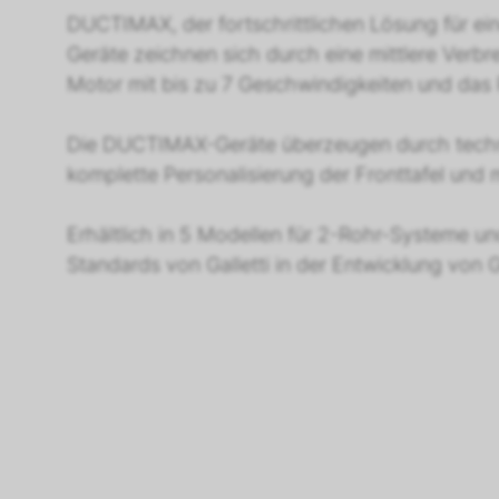
DUCTIMAX, der fortschrittlichen Lösung für ein
Geräte zeichnen sich durch eine mittlere Verbre
Motor mit bis zu 7 Geschwindigkeiten und da
Die DUCTIMAX-Geräte überzeugen durch technis
komplette Personalisierung der Fronttafel und 
Erhältlich in 5 Modellen für 2-Rohr-Systeme u
Standards von Galletti in der Entwicklung von