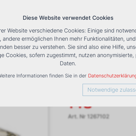
Diese Website verwendet Cookies
T
rer Website verschiedene Cookies: Einige sind notwend
, andere ermöglichen Ihnen mehr Funktionalitäten, un
nden besser zu verstehen. Sie sind also eine Hilfe, uns
LS
›
KANALGERÄT DUCTIMAX DM 140
ige Cookies, sofern zugestimmt, nutzen anonymisiert
Daten.
eitere Informationen finden Sie in der
Datenschutzerklärun
Kanalger
Notwendige zulass
140
Art. Nr
1267102