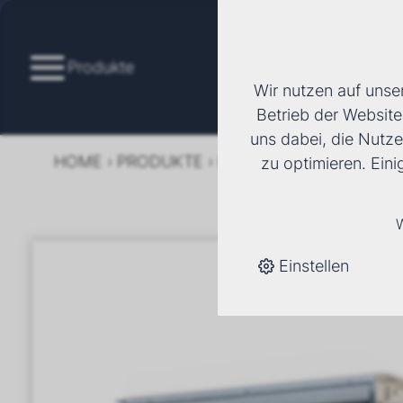
Produkte
Wir nutzen auf unse
Betrieb der Website
uns dabei, die Nutze
HOME
›
PRODUKTE
›
KÄLTE/KLIMA
›
FANCOI
zu optimieren. Ein
W
Einstellen