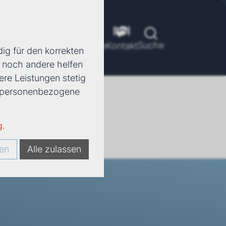
Suche
ools
Unternehmen
Karriere
Kontakt
ig für den korrekten
d noch andere helfen
ere Leistungen stetig
e, personenbezogene
g
.
en
Alle zulassen