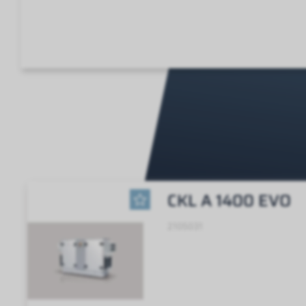
CKL A 1400 EVO
2105031