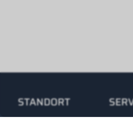
STANDORT
SERV
Wolf (Schweiz) AG
24/