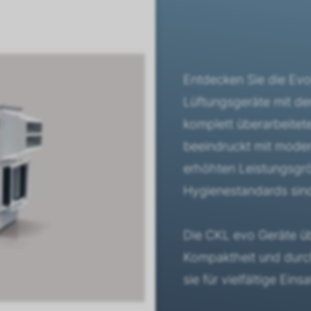
Entdecken Sie die Ev
Lüftungsgeräte mit d
komplett überarbeitet
beeindruckt mit moder
erhöhten Leistungsgrö
Hygienestandards sind
Die CKL evo Geräte üb
Kompaktheit und durc
sie für vielfältige Ein
idealen Kombination 