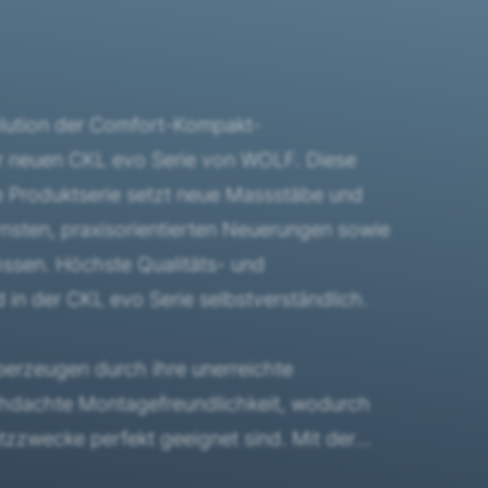
olution der Comfort-Kompakt-
er neuen CKL evo Serie von WOLF. Diese
e Produktserie setzt neue Massstäbe und
nsten, praxisorientierten Neuerungen sowie
ssen. Höchste Qualitäts- und
 in der CKL evo Serie selbstverständlich.
erzeugen durch ihre unerreichte
hdachte Montagefreundlichkeit, wodurch
satzzwecke perfekt geeignet sind. Mit der
aus kompaktem Aufbau und hoher Leistung