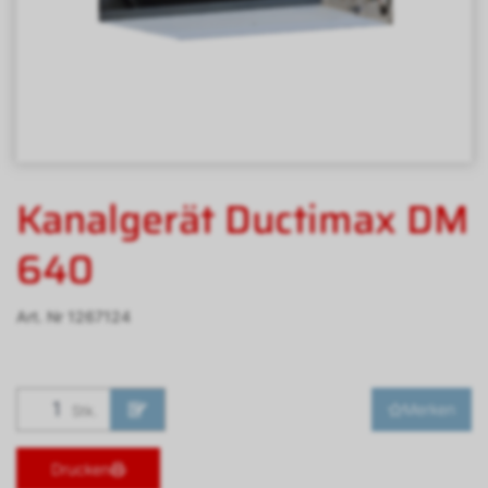
Kanalgerät Ductimax DM
640
Art. Nr
1267124
Merken
Stk.
Drucken