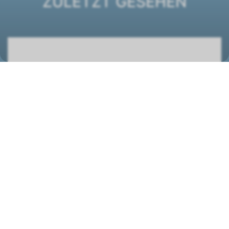
ZULETZT GESEHEN
Kanalgerät Ductimax DM 640
1267124
STANDORT
Wolf (Schweiz) AG