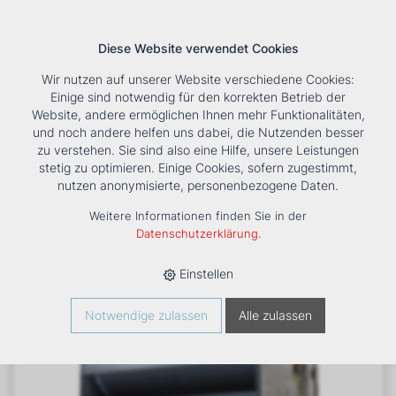
Diese Website verwendet Cookies
Wir nutzen auf unserer Website verschiedene Cookies:
Einige sind notwendig für den korrekten Betrieb der
Website, andere ermöglichen Ihnen mehr Funktionalitäten,
und noch andere helfen uns dabei, die Nutzenden besser
Suche
Tools
Unternehmen
Karriere
Kontakt
zu verstehen. Sie sind also eine Hilfe, unsere Leistungen
stetig zu optimieren. Einige Cookies, sofern zugestimmt,
HOME
›
PRODUKTE
›
KÄLTE/KLIMA
›
FANCOILS
›
KANALGERÄT
nutzen anonymisierte, personenbezogene Daten.
DUCTIMAX DM 640
Weitere Informationen finden Sie in der
Datenschutzerklärung
.
Einstellen
Notwendige zulassen
Alle zulassen