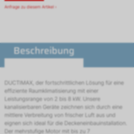
Anfrage zu diesem Artikel ›
Beschreibung
DUCTIMAX, der fortschrittlichen Lösung für eine
effiziente Raumklimatisierung mit einer
Leistungsrange von 2 bis 8 kW. Unsere
kanalisierbaren Geräte zeichnen sich durch eine
mittlere Verbreitung von frischer Luft aus und
eignen sich ideal für die Deckeneinbauinstallation.
Der mehrstufige Motor mit bis zu 7