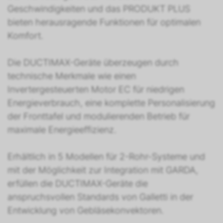
Geschwindigkeiten und das PRODUKT PLUS
bieten herausragende Funktionen für optimalen
Komfort.
Die DUCTIMAX-Geräte überzeugen durch
technische Merkmale wie einen
Invertergesteuerten Motor EC für niedrigen
Energieverbrauch, eine komplette Personalisierung
der Fronttafel und modulierenden Betrieb für
maximale Energieeffizienz.
Erhältlich in 5 Modellen für 2-Rohr-Systeme und
mit der Möglichkeit zur Integration mit GARDA,
erfüllen die DUCTIMAX-Geräte die
anspruchsvollen Standards von Galletti in der
Entwicklung von Gebläsekonvektoren.