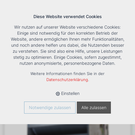
Diese Website verwendet Cookies
Wir nutzen auf unserer Website verschiedene Cookies:
Einige sind notwendig für den korrekten Betrieb der
Website, andere ermöglichen Ihnen mehr Funktionalitäten,
und noch andere helfen uns dabei, die Nutzenden besser
Suche
Tools
Unternehmen
Karriere
Kontakt
zu verstehen. Sie sind also eine Hilfe, unsere Leistungen
stetig zu optimieren. Einige Cookies, sofern zugestimmt,
HOME
›
PRODUKTE
›
KÄLTE/KLIMA
›
FANCOILS
›
KANALGERÄT
nutzen anonymisierte, personenbezogene Daten.
DUCTIMAX DM 330
Weitere Informationen finden Sie in der
Datenschutzerklärung
.
Einstellen
Notwendige zulassen
Alle zulassen