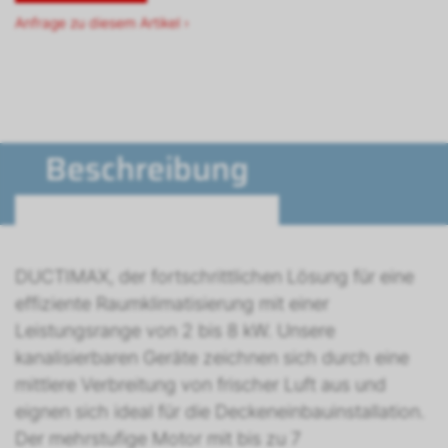
Anfrage zu diesem Artikel ›
Beschreibung
DUCTIMAX, der fortschrittlichen Lösung für eine
effiziente Raumklimatisierung mit einer
Leistungsrange von 2 bis 8 kW. Unsere
kanalisierbaren Geräte zeichnen sich durch eine
mittlere Verbreitung von frischer Luft aus und
eignen sich ideal für die Deckeneinbauinstallation.
Der mehrstufige Motor mit bis zu 7