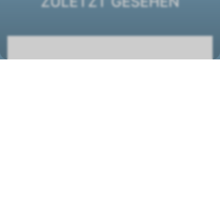
ZULETZT GESEHEN
Kanalgerät Ductimax DM 330
1267117
STANDORT
Wolf (Schweiz) AG