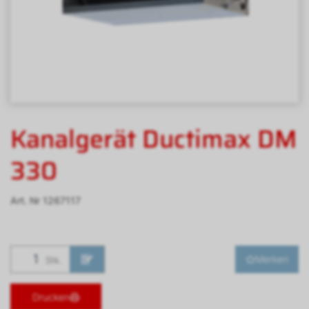
Kanalgerät Ductimax DM
330
Art. Nr
1267117
Merken
Stk.
Drucken