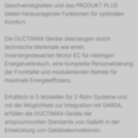
Geschwindigkeiten und das PRODUKT PLUS
bieten herausragende Funktionen für optimalen
Komfort.
Die DUCTIMAX-Geräte überzeugen durch
technische Merkmale wie einen
Invertergesteuerten Motor EC für niedrigen
Energieverbrauch, eine komplette Personalisierung
der Fronttafel und modulierenden Betrieb für
maximale Energieeffizienz.
Erhältlich in 5 Modellen für 2-Rohr-Systeme und
mit der Möglichkeit zur Integration mit GARDA,
erfüllen die DUCTIMAX-Geräte die
anspruchsvollen Standards von Galletti in der
Entwicklung von Gebläsekonvektoren.