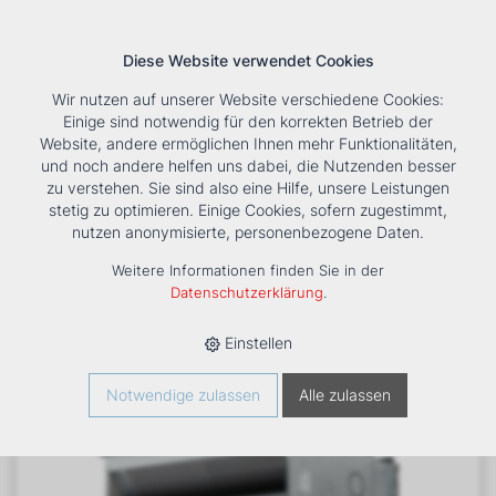
Diese Website verwendet Cookies
Wir nutzen auf unserer Website verschiedene Cookies:
Einige sind notwendig für den korrekten Betrieb der
Website, andere ermöglichen Ihnen mehr Funktionalitäten,
und noch andere helfen uns dabei, die Nutzenden besser
Suche
Tools
Unternehmen
Karriere
Kontakt
zu verstehen. Sie sind also eine Hilfe, unsere Leistungen
stetig zu optimieren. Einige Cookies, sofern zugestimmt,
HOME
›
PRODUKTE
›
KÄLTE/KLIMA
›
FANCOILS
›
KANALGERÄT
nutzen anonymisierte, personenbezogene Daten.
UTN I 19 A - EC MOTOR, 1 WT
Weitere Informationen finden Sie in der
Datenschutzerklärung
.
Einstellen
Notwendige zulassen
Alle zulassen