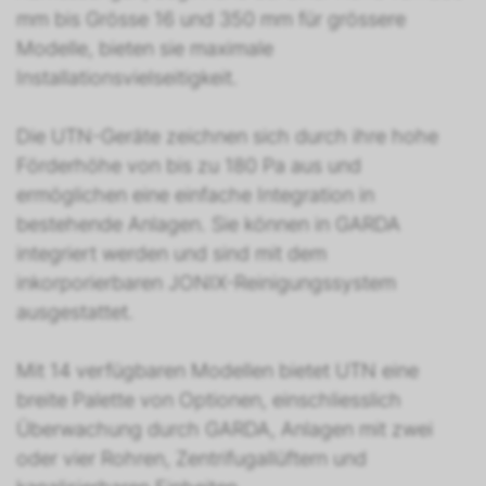
mm bis Grösse 16 und 350 mm für grössere
Modelle, bieten sie maximale
Installationsvielseitigkeit.
Die UTN-Geräte zeichnen sich durch ihre hohe
Förderhöhe von bis zu 180 Pa aus und
ermöglichen eine einfache Integration in
bestehende Anlagen. Sie können in GARDA
integriert werden und sind mit dem
inkorporierbaren JONIX-Reinigungssystem
ausgestattet.
Mit 14 verfügbaren Modellen bietet UTN eine
breite Palette von Optionen, einschliesslich
Überwachung durch GARDA, Anlagen mit zwei
oder vier Rohren, Zentrifugallüftern und