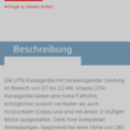
Anfrage zu diesem Artikel ›
Beschreibung
Die UTN Kanalgeräte mit herausragender Leistung
im Bereich von 3.1 bis 22 kW. Unsere UTN-
Kanalgeräte bieten eine hohe Fallhöhe,
ermöglichen sowohl vertikalen als auch
horizontalen Einbau und sind mit einem 3-stufigen
Motor ausgestattet. Dank ihrer kompakten
Abmessungen, beginnend bei einer Höhe von 280