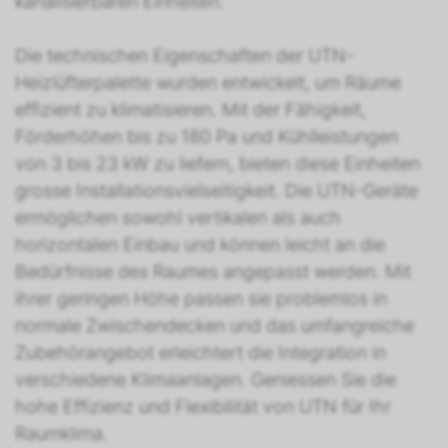
kanalisierbaren Einheiten.
Die technischen Eigenschaften der UTN-
Heizlüfterpalette wurden entwickelt, um Räume
effizient zu klimatisieren. Mit der Fähigkeit,
Förderhöhen bis zu 180 Pa und Kühlleistungen
von 3 bis 23 kW zu liefern, bieten diese Einheiten
grosse Installationsvielseitigkeit. Die UTN-Geräte
ermöglichen sowohl vertikalen als auch
horizontalen Einbau und können leicht an die
Bedürfnisse des Raumes angepasst werden. Mit
ihrer geringen Höhe passen sie problemlos in
normale Zwischendecken und das umfangreiche
Zubehörangebot erleichtert die Integration in
verschiedene Klimaanlagen. Geniessen Sie die
hohe Effizienz und Flexibilität von UTN für Ihr
Raumklima.