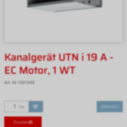
Kanalgerät UTN i 19 A -
EC Motor, 1 WT
Art. Nr
1267349
Merken
Stk.
Drucken