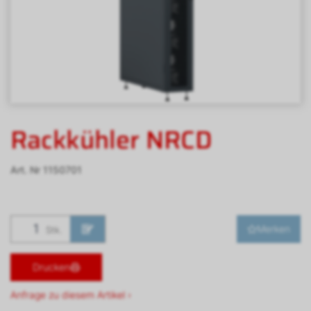
Rackkühler NRCD
Art. Nr
1150701
Merken
Stk.
Drucken
Anfrage zu diesem Artikel ›