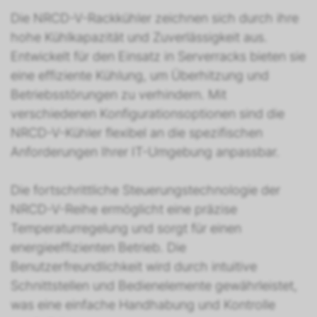
Die NRCD-V-Rackkühler zeichnen sich durch ihre
hohe Kühlkapazität und Zuverlässigkeit aus.
Entwickelt für den Einsatz in Serverracks bieten sie
eine effiziente Kühlung, um Überhitzung und
Betriebsstörungen zu verhindern. Mit
verschiedenen Konfigurationsoptionen sind die
NRCD-V-Kühler flexibel an die spezifischen
Anforderungen Ihrer IT-Umgebung anpassbar.
Die fortschrittliche Steuerungstechnologie der
NRCD-V-Reihe ermöglicht eine präzise
Temperaturregelung und sorgt für einen
energieeffizienten Betrieb. Die
Benutzerfreundlichkeit wird durch intuitive
Schnittstellen und Bedienelemente gewährleistet,
was eine einfache Handhabung und Kontrolle