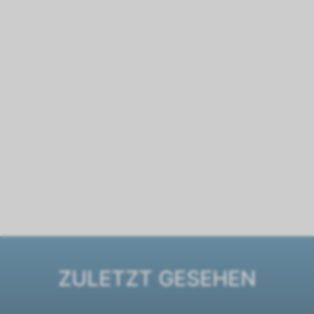
ZULETZT GESEHEN