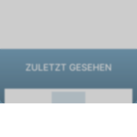
ZULETZT GESEHEN
Ventilatorkonvektor ESTRO FF GT 7
1261457