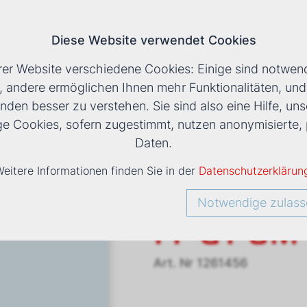
Diese Website verwendet Cookies
T
rer Website verschiedene Cookies: Einige sind notwend
, andere ermöglichen Ihnen mehr Funktionalitäten, un
nden besser zu verstehen. Sie sind also eine Hilfe, uns
LS
›
VENTILATORKONVEKTOR ESTRO FF GT 6M
ige Cookies, sofern zugestimmt, nutzen anonymisiert
Daten.
eitere Informationen finden Sie in der
Datenschutzerklärun
Ventilato
Notwendige zulass
FF GT 6M
Art. Nr
1261456