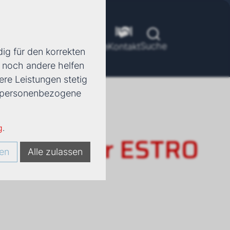
Suche
ools
Unternehmen
Karriere
Kontakt
ig für den korrekten
d noch andere helfen
ere Leistungen stetig
e, personenbezogene
g
.
rkonvektor ESTRO
en
Alle zulassen