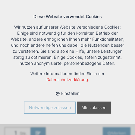
Diese Website verwendet Cookies
Wir nutzen auf unserer Website verschiedene Cookies:
Einige sind notwendig für den korrekten Betrieb der
Website, andere ermöglichen Ihnen mehr Funktionalitäten,
und noch andere helfen uns dabei, die Nutzenden besser
Suche
Tools
Unternehmen
Karriere
Kontakt
zu verstehen. Sie sind also eine Hilfe, unsere Leistungen
stetig zu optimieren. Einige Cookies, sofern zugestimmt,
HOME
›
PRODUKTE
›
KÄLTE/KLIMA
›
FANCOILS
›
nutzen anonymisierte, personenbezogene Daten.
VENTILATORKONVEKTOR ESTRO FF GT 5
Weitere Informationen finden Sie in der
Ventilatorkonvektor
Datenschutzerklärung
.
ESTRO FF GT 5
Einstellen
Art. Nr
1261454
Notwendige zulassen
Alle zulassen
Merken
Stk.