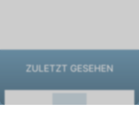
ZULETZT GESEHEN
Ventilatorkonvektor ESTRO FF GT 5
1261454