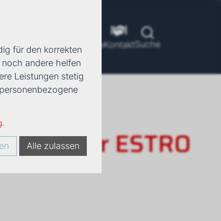
Suche
ools
Unternehmen
Karriere
Kontakt
ig für den korrekten
d noch andere helfen
ere Leistungen stetig
e, personenbezogene
g
.
rkonvektor ESTRO
en
Alle zulassen