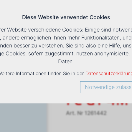
Diese Website verwendet Cookies
T
rer Website verschiedene Cookies: Einige sind notwend
, andere ermöglichen Ihnen mehr Funktionalitäten, un
nden besser zu verstehen. Sie sind also eine Hilfe, uns
LS
›
VENTILATORKONVEKTOR ESTRO FC GT 4M
ige Cookies, sofern zugestimmt, nutzen anonymisiert
Daten.
eitere Informationen finden Sie in der
Datenschutzerklärun
Ventilato
Notwendige zulass
FC GT 4M
Art. Nr
1261442