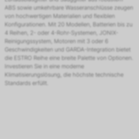
ABS sowie umkehrbare Wasseranschlüsse zeugen
von hochwertigen Materialien und flexiblen
Konfigurationen. Mit 20 Modellen, Batterien bis zu
4 Reihen, 2- oder 4-Rohr-Systemen, JONIX-
Reinigungssystem, Motoren mit 3 oder 6
Geschwindigkeiten und GARDA-Integration bietet
die ESTRO Reihe eine breite Palette von Optionen.
Investieren Sie in eine moderne
Klimatisierungslösung, die höchste technische
Standards erfüllt.