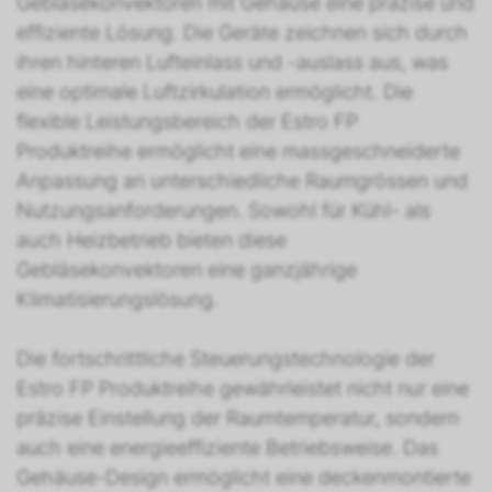
Gebläsekonvektoren mit Gehäuse eine präzise und
effiziente Lösung. Die Geräte zeichnen sich durch
ihren hinteren Lufteinlass und -auslass aus, was
eine optimale Luftzirkulation ermöglicht. Die
flexible Leistungsbereich der Estro FP
Produktreihe ermöglicht eine massgeschneiderte
Anpassung an unterschiedliche Raumgrössen und
Nutzungsanforderungen. Sowohl für Kühl- als
auch Heizbetrieb bieten diese
Gebläsekonvektoren eine ganzjährige
Klimatisierungslösung.
Die fortschrittliche Steuerungstechnologie der
Estro FP Produktreihe gewährleistet nicht nur eine
präzise Einstellung der Raumtemperatur, sondern
auch eine energieeffiziente Betriebsweise. Das
Gehäuse-Design ermöglicht eine deckenmontierte