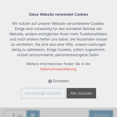
Diese Website verwendet Cookies
Wir nutzen auf unserer Website verschiedene Cookies:
Einige sind notwendig für den korrekten Betrieb der
Website, andere ermöglichen Ihnen mehr Funktionalitäten,
und noch andere helfen uns dabei, die Nutzenden besser
Suche
Tools
Unternehmen
Karriere
Kontakt
zu verstehen. Sie sind also eine Hilfe, unsere Leistungen
stetig zu optimieren. Einige Cookies, sofern zugestimmt,
HOME
›
PRODUKTE
›
KÄLTE/KLIMA
›
FANCOILS
›
nutzen anonymisierte, personenbezogene Daten.
VENTILATORKONVEKTOR ESTRO FP GT 9M
Weitere Informationen finden Sie in der
Ventilatorkonvektor
Datenschutzerklärung
.
ESTRO FP GT 9M
Einstellen
Art. Nr
1261438
Notwendige zulassen
Alle zulassen
Merken
Stk.