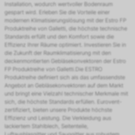
Installation, wodurch wertvoller Bodenraum
gespart wird. Erleben Sie die Vorteile einer
modernen Klimatisierungslösung mit der Estro FP
Produktreihe von Galletti, die höchste technische
Standards erfüllt und den Komfort sowie die
Effizienz Ihrer Räume optimiert. Investieren Sie in
die Zukunft der Raumklimatisierung mit den
deckenmontierten Gebläsekonvektoren der Estro
FP Produktreihe von Galletti.Die ESTRO
Produktreihe definiert sich als das umfassendste
Angebot an Gebläsekonvektoren auf dem Markt
und bringt eine Vielzahl technischer Merkmale mit
sich, die höchste Standards erfüllen. Eurovent-
zertifiziert, bieten unsere Produkte höchste
Effizienz und Leistung. Die Verkleidung aus
lackiertem Stahlblech, Seitenteile,
Luftausblasgitter und Sauggitter aus robustem