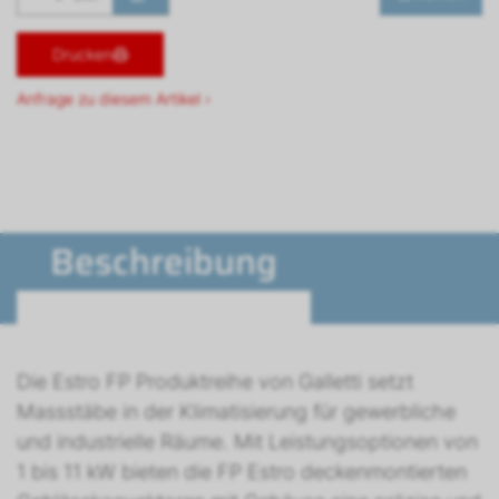
Drucken
Anfrage zu diesem Artikel ›
Beschreibung
Die Estro FP Produktreihe von Galletti setzt
Massstäbe in der Klimatisierung für gewerbliche
und industrielle Räume. Mit Leistungsoptionen von
1 bis 11 kW bieten die FP Estro deckenmontierten