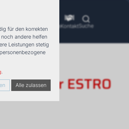
Suche
ools
Unternehmen
Karriere
Kontakt
ig für den korrekten
d noch andere helfen
ere Leistungen stetig
e, personenbezogene
g
.
rkonvektor ESTRO
en
Alle zulassen