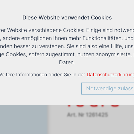
Diese Website verwendet Cookies
T
rer Website verschiedene Cookies: Einige sind notwend
, andere ermöglichen Ihnen mehr Funktionalitäten, un
nden besser zu verstehen. Sie sind also eine Hilfe, uns
LS
›
VENTILATORKONVEKTOR ESTRO FU GT 8
ige Cookies, sofern zugestimmt, nutzen anonymisiert
Daten.
eitere Informationen finden Sie in der
Datenschutzerklärun
Ventilato
Notwendige zulass
FU GT 8
Art. Nr
1261425