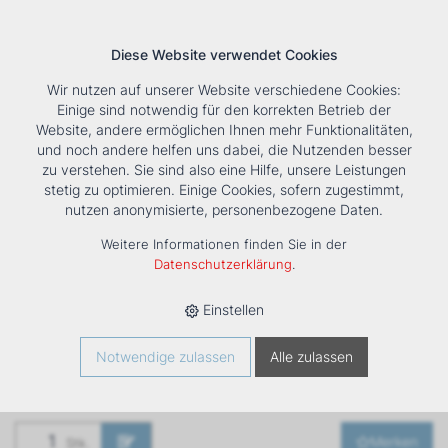
Diese Website verwendet Cookies
Wir nutzen auf unserer Website verschiedene Cookies:
Einige sind notwendig für den korrekten Betrieb der
Website, andere ermöglichen Ihnen mehr Funktionalitäten,
und noch andere helfen uns dabei, die Nutzenden besser
Suche
Tools
Unternehmen
Karriere
Kontakt
zu verstehen. Sie sind also eine Hilfe, unsere Leistungen
stetig zu optimieren. Einige Cookies, sofern zugestimmt,
HOME
›
PRODUKTE
›
KÄLTE/KLIMA
›
FANCOILS
›
nutzen anonymisierte, personenbezogene Daten.
VENTILATORKONVEKTOR ESTRO FU GT 4
Weitere Informationen finden Sie in der
Ventilatorkonvektor
Datenschutzerklärung
.
ESTRO FU GT 4
Einstellen
Art. Nr
1261419
Notwendige zulassen
Alle zulassen
Merken
Stk.