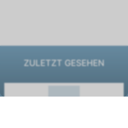
ZULETZT GESEHEN
Ventilatorkonvektor ESTRO FU GT 4
1261419