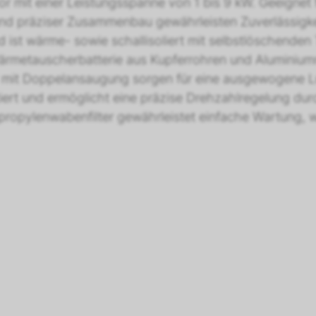
mit einer Leistungsspanne von 1 bis 9 kW. Geeignet f
 und präziser Zusammenbau gewährleisten Zuverlässigk
 ist wärme- sowie schallisoliert mit selbstlöschenden 
rmetauscherbatterie aus Kupferrohren und Aluminiumri
ter mit Doppelansaugung sorgen für eine ausgewogene Lu
tiert und ermöglicht eine präzise Drehzahlregelung du
ypropylenwabenfilter gewährleistet einfache Wartung, 