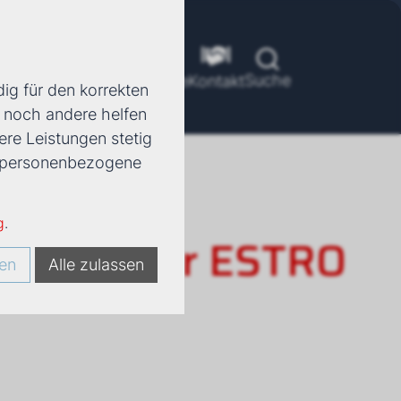
Suche
ools
Unternehmen
Karriere
Kontakt
ig für den korrekten
d noch andere helfen
ere Leistungen stetig
e, personenbezogene
g
.
rkonvektor ESTRO
en
Alle zulassen