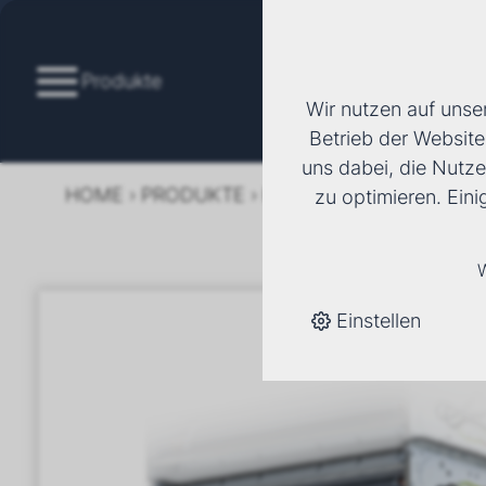
Produkte
Wir nutzen auf unse
Betrieb der Website
uns dabei, die Nutze
HOME
›
PRODUKTE
›
KÄLTE/KLIMA
›
FANCOI
zu optimieren. Ein
W
Einstellen