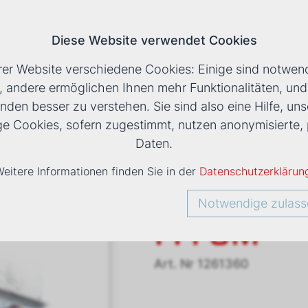
Diese Website verwendet Cookies
T
rer Website verschiedene Cookies: Einige sind notwend
, andere ermöglichen Ihnen mehr Funktionalitäten, un
nden besser zu verstehen. Sie sind also eine Hilfe, uns
LS
›
VENTILATORKONVEKTOR ESTRO FFI 6M
ige Cookies, sofern zugestimmt, nutzen anonymisiert
Daten.
eitere Informationen finden Sie in der
Datenschutzerklärun
Ventilato
Notwendige zulass
FFi 6M
Art. Nr
1261360