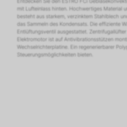
Entdecken Sie den ESTRO FCi Gebläsekonvektor 
mit Lufteinlass hinten. Hochwertiges Material
besteht aus starkem, verzinktem Stahlblech und
das Sammeln des Kondensats. Die effiziente Wä
Entlüftungsventil ausgestattet. Zentrifugallüf
Elektromotor ist auf Antivibrationsstützen mon
Wechselrichterplatine. Ein regenerierbarer Pol
Steuerungsmöglichkeiten bieten.