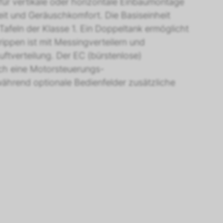
ür vertikale oder horizontale Einbaumontage
eit und Geräuschkomfort. Die Basiseinheit
Tafeln der Klasse 1. Ein Doppeltank ermöglicht
ppen ist mit Messingverteilern und
ftverteilung. Der EC (bürstenlose)
rch eine Motorsteuerungs-
während optionale Bedienfelder zusätzliche