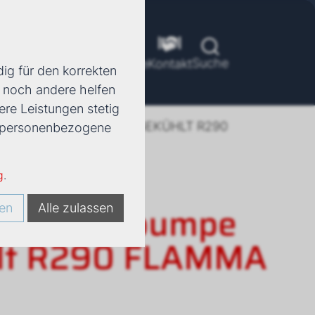
Suche
ools
Unternehmen
Karriere
Kontakt
ig für den korrekten
d noch andere helfen
ere Leistungen stetig
LE WÄRMEPUMPE LUFTGEKÜHLT R290
e, personenbezogene
g
.
le Wärmepumpe
en
Alle zulassen
hlt R290 FLAMMA