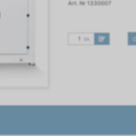
Art. Nr
1330007
Stk.