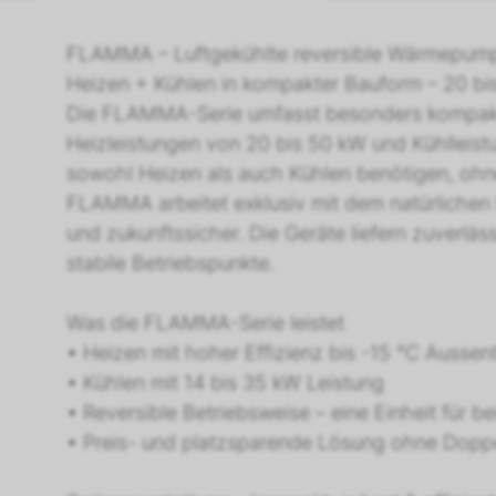
FLAMMA – Luftgekühlte reversible Wärmepumpe
Heizen + Kühlen in kompakter Bauform – 20 bi
Die FLAMMA-Serie umfasst besonders kompakte
Heizleistungen von 20 bis 50 kW und Kühlleistu
sowohl Heizen als auch Kühlen benötigen, ohne
FLAMMA arbeitet exklusiv mit dem natürlichen 
und zukunftssicher. Die Geräte liefern zuverl
stabile Betriebspunkte.
Was die FLAMMA-Serie leistet
• Heizen mit hoher Effizienz bis -15 °C Ausse
• Kühlen mit 14 bis 35 kW Leistung
• Reversible Betriebsweise – eine Einheit für b
• Preis- und platzsparende Lösung ohne Doppel