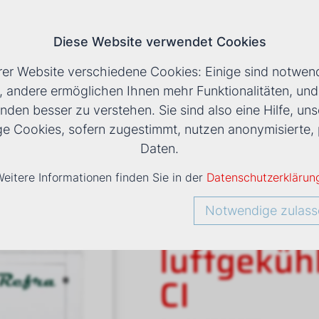
Diese Website verwendet Cookies
T
rer Website verschiedene Cookies: Einige sind notwend
, andere ermöglichen Ihnen mehr Funktionalitäten, un
nden besser zu verstehen. Sie sind also eine Hilfe, uns
SSER / WÄRMEPUMPEN
›
LUFTGEKÜHLT
›
REVERSIB
ige Cookies, sofern zugestimmt, nutzen anonymisiert
Daten.
eitere Informationen finden Sie in der
Datenschutzerklärun
Reversib
Notwendige zulass
luftgekü
CI