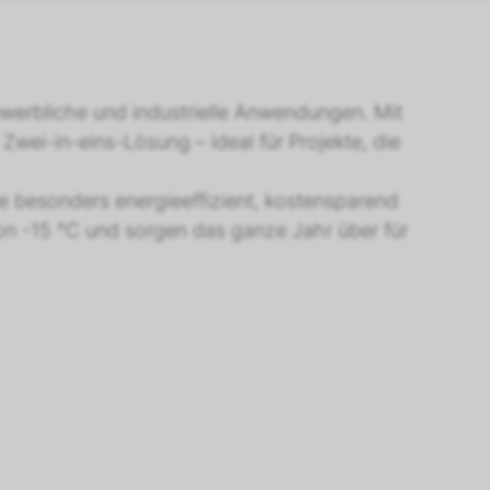
erbliche und industrielle Anwendungen. Mit
wei-in-eins-Lösung – ideal für Projekte, die
ie besonders energieeffizient, kostensparend
von -15 °C und sorgen das ganze Jahr über für