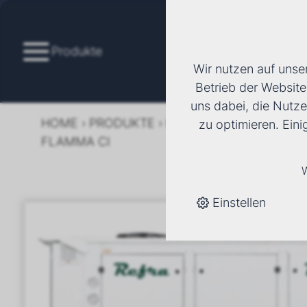
Produkte
Wir nutzen auf unse
Betrieb der Website
uns dabei, die Nutze
HOME
›
PRODUKTE
›
KÄLTE/KLIMA
›
KALTWA
zu optimieren. Ein
FLAMMA CI
W
Einstellen