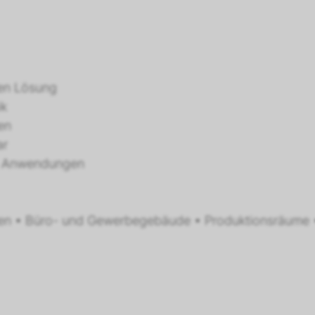
ten Lösung
ik
men
ar
lle Anwendungen
en • Büro- und Gewerbegebäude • Produktionsräume 