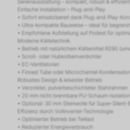
Serienausstattung – kompakt, robust & effizient
Einfache Installation – Plug-and-Play
• Sofort einsatzbereit dank Plug-and-Play-Ko
• Ultra-kompakte Bauweise – ideal für begrenz
• Empfohlene Aufstellung auf Podest für optim
Moderne Kältetechnik
• Betrieb mit natürlichem Kältemittel R290 (umw
• Scroll- oder Hubkolbenverdichter
• EC-Ventilatoren
• Finned Tube oder Microchannel Kondensato
Robustes Design & leisester Betrieb
• Verzinkter, pulverbeschichteter Stahlrahmen
• 20 mm nicht brennbare PU-Schaum-Isolation
• Optional: 30 mm Steinwolle für Super-Silent-
Effizienz durch Vollinverter-Technologie
• Optimierter Betrieb bei Teillast
• Reduzierter Energieverbrauch