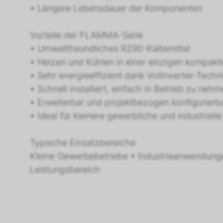
• Längere Lebensdauer der Komponenten
Vorteile der FLAMMA-Serie
• Umweltfreundliches R290-Kältemittel
• Heizen und Kühlen in einer einzigen kompak
• Sehr energieeffizient dank Vollinverter-Techn
• Schnell installiert, einfach in Betrieb zu neh
• Erweiterbar und projektbezogen konfigurierb
• Ideal für kleinere gewerbliche und industrie
Typische Einsatzbereiche
Kleine Gewerbebetriebe • Industrieanwendung
Leistungsbereich