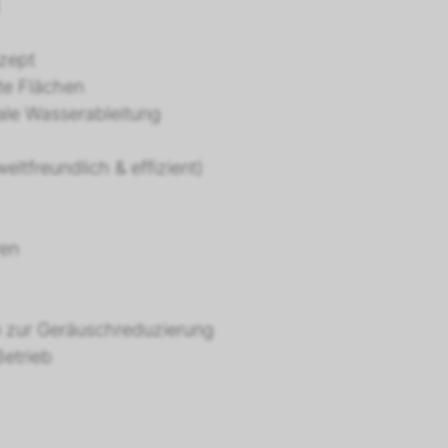
nzept
te Flächen
ale Wasserableitung
eltfreundlich & effizient)
ren
 zur Geräuschreduzierung
Betrieb