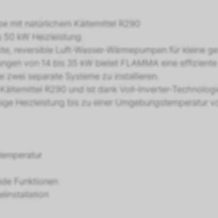
 mit natürlichem Kältemittel R290
s 50 kW Heizleistung
, reversible Luft-Wasser-Wärmepumpen für kleine gew
ngen von 14 bis 35 kW bietet FLAMMA eine effiziente Z
 zwei separate Systeme zu installieren.
Kältemittel R290 und ist dank Voll-Inverter-Technolog
ässige Heizleistung bis zu einer Umgebungstemperatur 
ntemperatur
eide Funktionen
installation