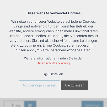
Diese Website verwendet Cookies
Wir nutzen auf unserer Website verschiedene Cookies:
Einige sind notwendig für den korrekten Betrieb der
Website, andere ermöglichen Ihnen mehr Funktionalitäten,
und noch andere helfen uns dabei, die Nutzenden besser
Suche
Tools
Unternehmen
Karriere
Kontakt
zu verstehen. Sie sind also eine Hilfe, unsere Leistungen
stetig zu optimieren. Einige Cookies, sofern zugestimmt,
HOME
›
PRODUKTE
›
KÄLTE/KLIMA
›
FANCOILS
›
nutzen anonymisierte, personenbezogene Daten.
VENTILATORKONVEKTOR ESTRO FPI 7
Weitere Informationen finden Sie in der
Ventilatorkonvektor
Datenschutzerklärung
.
ESTRO FPi 7
Einstellen
Art. Nr
1261333
Notwendige zulassen
Alle zulassen
Merken
Stk.