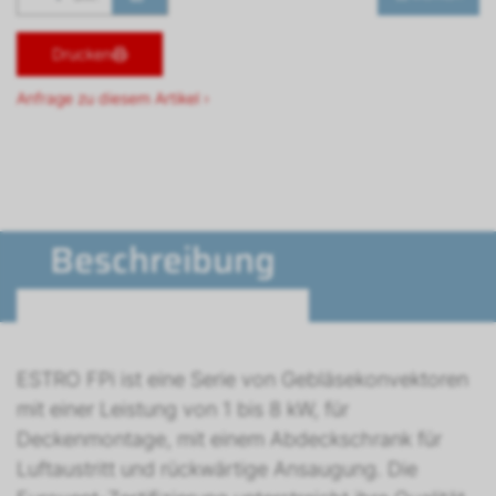
Drucken
Anfrage zu diesem Artikel ›
Beschreibung
ESTRO FPi ist eine Serie von Gebläsekonvektoren
mit einer Leistung von 1 bis 8 kW, für
Deckenmontage, mit einem Abdeckschrank für
Luftaustritt und rückwärtige Ansaugung. Die