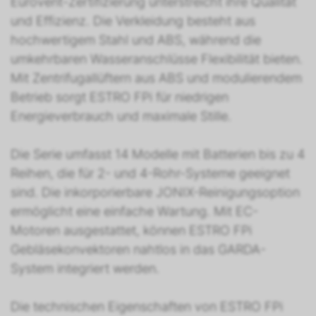
Eurovent-Zertifizierung unterstreicht ihre Qualität
und Effizienz. Die Verkleidung besteht aus
hochwertigem Stahl und ABS, während die
umkehrbaren Wasseranschlüsse Flexibilität bieten.
Mit Zentrifugallüftern aus ABS und modulierendem
Betrieb sorgt ESTRO FPi für niedrigen
Energieverbrauch und maximale Stille.
Die Serie umfasst 14 Modelle mit Batterien bis zu 4
Reihen, die für 2- und 4-Rohr-Systeme geeignet
sind. Die inkorporierbare JONIX-Reinigungsoption
ermöglicht eine einfache Wartung. Mit EC-
Motoren ausgestattet, können ESTRO FPi
Gebläsekonvektoren nahtlos in das GARDA-
System integriert werden.
Die technischen Eigenschaften von ESTRO FPi