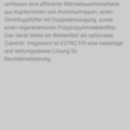
umfassen eine effiziente Wärmetauscherbatterie
aus Kupferrohren und Aluminiumrippen, einen
Zentrifugallüfter mit Doppelansaugung, sowie
einen regenerierbaren Polypropylenwabenfilter.
Das Gerät bietet ein Bedienfeld als optionales
Zubehör. Insgesamt ist ESTRO FPi eine vielseitige
und leistungsstarke Lösung für
Raumklimatisierung.