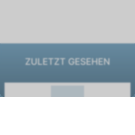
ZULETZT GESEHEN
Ventilatorkonvektor ESTRO FPi 7
1261333