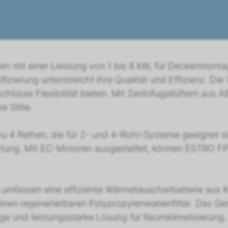
n mit einer Leistung von 1 bis 8 kW, für Deckenmontag
izierung unterstreicht ihre Qualität und Effizienz. Di
üsse Flexibilität bieten. Mit Zentrifugallüftern aus
 Stille.
 zu 4 Reihen, die für 2- und 4-Rohr-Systeme geeignet s
rtung. Mit EC-Motoren ausgestattet, können ESTRO F
umfassen eine effiziente Wärmetauscherbatterie aus K
inen regenerierbaren Polypropylenwabenfilter. Das Gerä
ige und leistungsstarke Lösung für Raumklimatisierung.