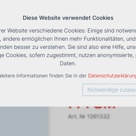
Diese Website verwendet Cookies
T
rer Website verschiedene Cookies: Einige sind notwend
, andere ermöglichen Ihnen mehr Funktionalitäten, un
nden besser zu verstehen. Sie sind also eine Hilfe, uns
LS
›
VENTILATORKONVEKTOR ESTRO FPI 6M
ige Cookies, sofern zugestimmt, nutzen anonymisiert
Daten.
eitere Informationen finden Sie in der
Datenschutzerklärun
Ventilato
Notwendige zulass
FPi 6M
Art. Nr
1261332