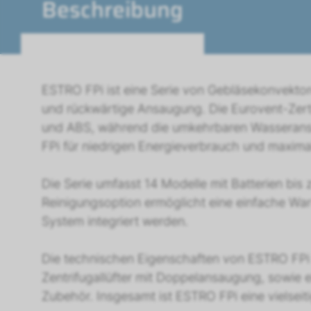
Beschreibung
ESTRO FPi ist eine Serie von Gebläsekonvektore
und rückwärtige Ansaugung. Die Eurovent-Zertif
und ABS, während die umkehrbaren Wasseranschl
FPi für niedrigen Energieverbrauch und maximale
Die Serie umfasst 14 Modelle mit Batterien bis
Reinigungsoption ermöglicht eine einfache Wa
System integriert werden.
Die technischen Eigenschaften von ESTRO FPi 
Zentrifugallüfter mit Doppelansaugung, sowie e
Zubehör. Insgesamt ist ESTRO FPi eine vielseit