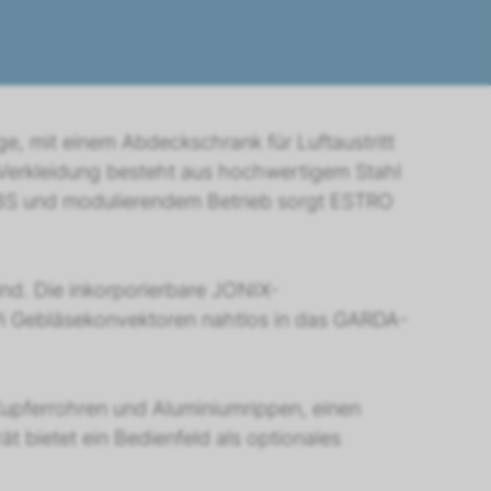
e, mit einem Abdeckschrank für Luftaustritt
e Verkleidung besteht aus hochwertigem Stahl
 ABS und modulierendem Betrieb sorgt ESTRO
ind. Die inkorporierbare JONIX-
Pi Gebläsekonvektoren nahtlos in das GARDA-
upferrohren und Aluminiumrippen, einen
t bietet ein Bedienfeld als optionales