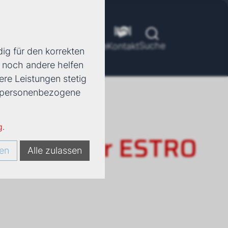
Suche
ools
Unternehmen
Karriere
Kontakt
ig für den korrekten
d noch andere helfen
ere Leistungen stetig
e, personenbezogene
g
.
rkonvektor ESTRO
en
Alle zulassen