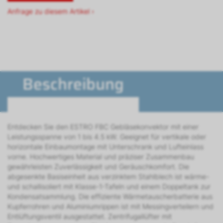
Anfrage zu diesem Artikel ›
Beschreibung
Entdecken Sie den ESTRO FBC Gebläsekonvektor mit einer
Leistungsspanne von 1 bis 4.5 kW. Geeignet für vertikale oder
horizontale Einbaumontage mit Unterschrank und Lufteinlass
vorne. Hochwertiges Material und präziser Zusammenbau
gewährleisten Zuverlässigkeit und Geräuschkomfort. Die
abgesenkte Basiseinheit aus verzinktem Stahlblech ist wärme-
und schallisoliert mit Klasse-1-Tafeln und einem Doppeltank zur
Kondensatsammlung. Die effiziente Wärmetauscherbatterie aus
Kupferrohren und Aluminiumrippen ist mit Messingverteilern und
Entlüftungsventil ausgestattet. Zentrifugallüfter mit