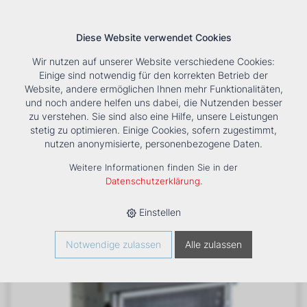
Diese Website verwendet Cookies
Wir nutzen auf unserer Website verschiedene Cookies:
Einige sind notwendig für den korrekten Betrieb der
Website, andere ermöglichen Ihnen mehr Funktionalitäten,
und noch andere helfen uns dabei, die Nutzenden besser
Suche
Tools
Unternehmen
Karriere
Kontakt
zu verstehen. Sie sind also eine Hilfe, unsere Leistungen
stetig zu optimieren. Einige Cookies, sofern zugestimmt,
HOME
›
PRODUKTE
›
KÄLTE/KLIMA
›
FANCOILS
›
nutzen anonymisierte, personenbezogene Daten.
VENTILATORKONVEKTOR ESTRO FBC 6
Weitere Informationen finden Sie in der
Datenschutzerklärung
.
Einstellen
Notwendige zulassen
Alle zulassen