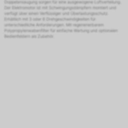
Doppelansaugung sorgen für eine ausgewogene Luftverteilung.
Der Elektromotor ist mit Schwingungsdämpfern montiert und
verfügt über einen Verflüssiger und Überlastungsschutz.
Erhältlich mit 3 oder 6 Drehgeschwindigkeiten für
unterschiedliche Anforderungen. Mit regenerierbarem
Polypropylenwabenfilter für einfache Wartung und optionalen
Bedienfeldern als Zubehör.