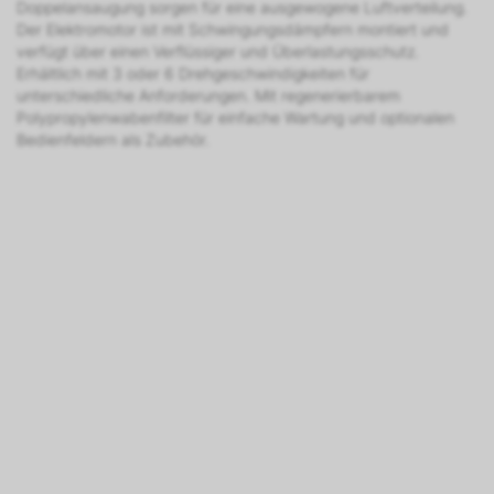
Doppelansaugung sorgen für eine ausgewogene Luftverteilung.
Der Elektromotor ist mit Schwingungsdämpfern montiert und
verfügt über einen Verflüssiger und Überlastungsschutz.
Erhältlich mit 3 oder 6 Drehgeschwindigkeiten für
unterschiedliche Anforderungen. Mit regenerierbarem
Polypropylenwabenfilter für einfache Wartung und optionalen
Bedienfeldern als Zubehör.