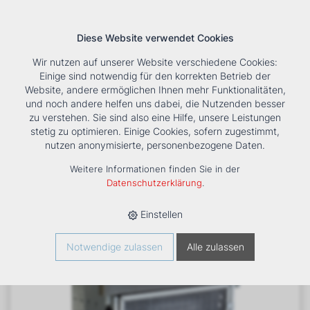
Diese Website verwendet Cookies
Wir nutzen auf unserer Website verschiedene Cookies:
Einige sind notwendig für den korrekten Betrieb der
Website, andere ermöglichen Ihnen mehr Funktionalitäten,
und noch andere helfen uns dabei, die Nutzenden besser
Suche
Tools
Unternehmen
Karriere
Kontakt
zu verstehen. Sie sind also eine Hilfe, unsere Leistungen
stetig zu optimieren. Einige Cookies, sofern zugestimmt,
HOME
›
PRODUKTE
›
KÄLTE/KLIMA
›
FANCOILS
›
nutzen anonymisierte, personenbezogene Daten.
VENTILATORKONVEKTOR ESTRO FBC 8
Weitere Informationen finden Sie in der
Datenschutzerklärung
.
Einstellen
Notwendige zulassen
Alle zulassen