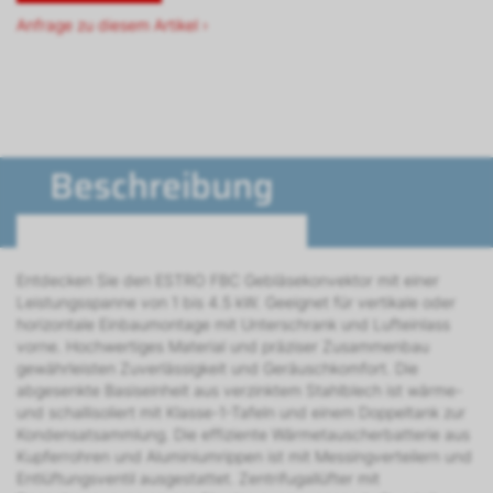
Anfrage zu diesem Artikel ›
Beschreibung
Entdecken Sie den ESTRO FBC Gebläsekonvektor mit einer
Leistungsspanne von 1 bis 4.5 kW. Geeignet für vertikale oder
horizontale Einbaumontage mit Unterschrank und Lufteinlass
vorne. Hochwertiges Material und präziser Zusammenbau
gewährleisten Zuverlässigkeit und Geräuschkomfort. Die
abgesenkte Basiseinheit aus verzinktem Stahlblech ist wärme-
und schallisoliert mit Klasse-1-Tafeln und einem Doppeltank zur
Kondensatsammlung. Die effiziente Wärmetauscherbatterie aus
Kupferrohren und Aluminiumrippen ist mit Messingverteilern und
Entlüftungsventil ausgestattet. Zentrifugallüfter mit