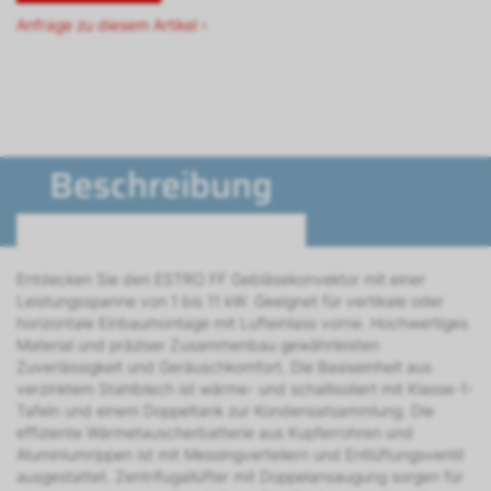
Anfrage zu diesem Artikel ›
Beschreibung
Entdecken Sie den ESTRO FF Gebläsekonvektor mit einer
Leistungsspanne von 1 bis 11 kW. Geeignet für vertikale oder
horizontale Einbaumontage mit Lufteinlass vorne. Hochwertiges
Material und präziser Zusammenbau gewährleisten
Zuverlässigkeit und Geräuschkomfort. Die Basiseinheit aus
verzinktem Stahlblech ist wärme- und schallisoliert mit Klasse-1-
Tafeln und einem Doppeltank zur Kondensatsammlung. Die
effiziente Wärmetauscherbatterie aus Kupferrohren und
Aluminiumrippen ist mit Messingverteilern und Entlüftungsventil
ausgestattet. Zentrifugallüfter mit Doppelansaugung sorgen für