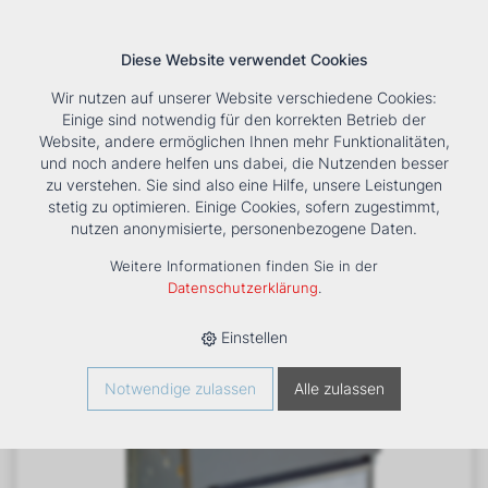
Diese Website verwendet Cookies
Wir nutzen auf unserer Website verschiedene Cookies:
Einige sind notwendig für den korrekten Betrieb der
Website, andere ermöglichen Ihnen mehr Funktionalitäten,
und noch andere helfen uns dabei, die Nutzenden besser
Suche
Tools
Unternehmen
Karriere
Kontakt
zu verstehen. Sie sind also eine Hilfe, unsere Leistungen
stetig zu optimieren. Einige Cookies, sofern zugestimmt,
HOME
›
PRODUKTE
›
KÄLTE/KLIMA
›
FANCOILS
›
nutzen anonymisierte, personenbezogene Daten.
VENTILATORKONVEKTOR ESTRO FB 1
Weitere Informationen finden Sie in der
Datenschutzerklärung
.
Einstellen
Notwendige zulassen
Alle zulassen