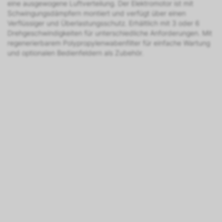
eine ausgewogene Luftverteilung. Der Elektromotor ist mit
Schwingungsdämpfern montiert und verfügt über einen
Verflüssiger und Überlastungsschutz. Erhältlich mit 3 oder 6
Drehgeschwindigkeiten für unterschiedliche Anforderungen. Mit
regenerierbarem Polypropylenwabenfilter für einfache Wartung
und optionalen Bedienfeldern als Zubehör.