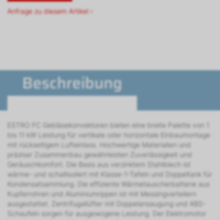
Anfrage zu diesem Artikel ›
Beschreibung
ESTRO FC Gebläsekonvektoren bieten eine breite Palette von 1
bis 11 kW Leistung für vertikale oder horizontale Einbaumontage
mit rückseitigem Lufteinlass. Hochwertige Materialien und
präziser Zusammenbau gewährleisten Zuverlässigkeit und
Geräuschkomfort. Die Basis aus verzinktem Stahlblech ist
wärme- und schallisoliert mit Klasse-1-Tafeln und Doppeltank für
Kondensatsammlung. Die effiziente Wärmetauscherbatterie aus
Kupferrohren und Aluminiumrippen ist mit Messingverteilern
ausgestattet. Zentrifugallüfter mit Doppelansaugung und ABS-
Schaufeln sorgen für ausgewogene Leistung. Der Elektromotor