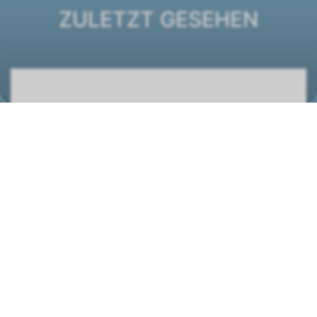
ZULETZT GESEHEN
Ventilatorkonvektor ESTRO FF 7M
1261231
STANDORT