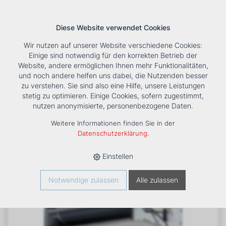
Diese Website verwendet Cookies
Wir nutzen auf unserer Website verschiedene Cookies:
Einige sind notwendig für den korrekten Betrieb der
Website, andere ermöglichen Ihnen mehr Funktionalitäten,
und noch andere helfen uns dabei, die Nutzenden besser
Suche
Tools
Unternehmen
Karriere
Kontakt
zu verstehen. Sie sind also eine Hilfe, unsere Leistungen
stetig zu optimieren. Einige Cookies, sofern zugestimmt,
HOME
›
PRODUKTE
›
KÄLTE/KLIMA
›
FANCOILS
›
nutzen anonymisierte, personenbezogene Daten.
VENTILATORKONVEKTOR ESTRO FF 7M
Weitere Informationen finden Sie in der
Datenschutzerklärung
.
Einstellen
Notwendige zulassen
Alle zulassen