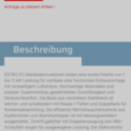
Anfrage zu diesem Artikel ›
Beschreibung
ESTRO FC Gebläsekonvektoren bieten eine breite Palette von 1
bis 11 kW Leistung für vertikale oder horizontale Einbaumontage
mit rückseitigem Lufteinlass. Hochwertige Materialien und
präziser Zusammenbau gewährleisten Zuverlässigkeit und
Geräuschkomfort. Die Basis aus verzinktem Stahlblech ist
wärme- und schallisoliert mit Klasse-1-Tafeln und Doppeltank für
Kondensatsammlung. Die effiziente Wärmetauscherbatterie aus
Kupferrohren und Aluminiumrippen ist mit Messingverteilern
ausgestattet. Zentrifugallüfter mit Doppelansaugung und ABS-
Schaufeln sorgen für ausgewogene Leistung. Der Elektromotor