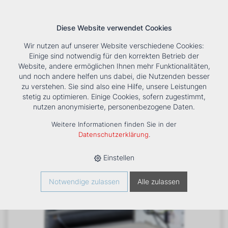
Diese Website verwendet Cookies
Wir nutzen auf unserer Website verschiedene Cookies:
Einige sind notwendig für den korrekten Betrieb der
Website, andere ermöglichen Ihnen mehr Funktionalitäten,
und noch andere helfen uns dabei, die Nutzenden besser
Suche
Tools
Unternehmen
Karriere
Kontakt
zu verstehen. Sie sind also eine Hilfe, unsere Leistungen
stetig zu optimieren. Einige Cookies, sofern zugestimmt,
HOME
›
PRODUKTE
›
KÄLTE/KLIMA
›
FANCOILS
›
nutzen anonymisierte, personenbezogene Daten.
VENTILATORKONVEKTOR ESTRO FF 7
Weitere Informationen finden Sie in der
Datenschutzerklärung
.
Einstellen
Notwendige zulassen
Alle zulassen