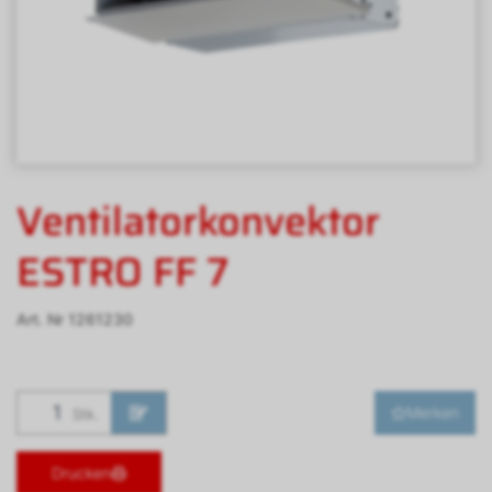
Ventilatorkonvektor
ESTRO FF 7
Art. Nr
1261230
Merken
Stk.
Drucken