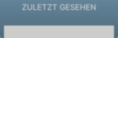
ZULETZT GESEHEN
Ventilatorkonvektor ESTRO FF 7
1261230
STANDORT