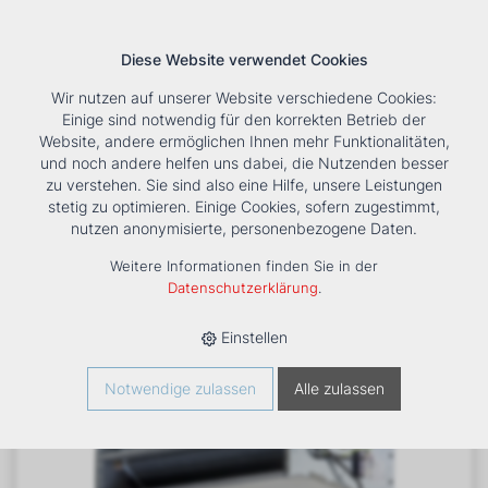
Diese Website verwendet Cookies
Wir nutzen auf unserer Website verschiedene Cookies:
Einige sind notwendig für den korrekten Betrieb der
Website, andere ermöglichen Ihnen mehr Funktionalitäten,
und noch andere helfen uns dabei, die Nutzenden besser
Suche
Tools
Unternehmen
Karriere
Kontakt
zu verstehen. Sie sind also eine Hilfe, unsere Leistungen
stetig zu optimieren. Einige Cookies, sofern zugestimmt,
HOME
›
PRODUKTE
›
KÄLTE/KLIMA
›
FANCOILS
›
nutzen anonymisierte, personenbezogene Daten.
VENTILATORKONVEKTOR ESTRO FF 8M
Weitere Informationen finden Sie in der
Datenschutzerklärung
.
Einstellen
Notwendige zulassen
Alle zulassen