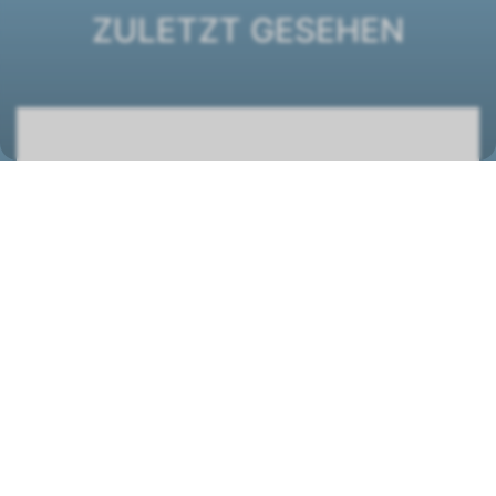
ZULETZT GESEHEN
Ventilatorkonvektor ESTRO FC 12
1261188
STANDORT