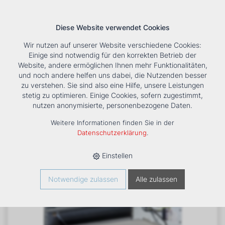
Diese Website verwendet Cookies
Wir nutzen auf unserer Website verschiedene Cookies:
Einige sind notwendig für den korrekten Betrieb der
Website, andere ermöglichen Ihnen mehr Funktionalitäten,
und noch andere helfen uns dabei, die Nutzenden besser
Suche
Tools
Unternehmen
Karriere
Kontakt
zu verstehen. Sie sind also eine Hilfe, unsere Leistungen
stetig zu optimieren. Einige Cookies, sofern zugestimmt,
HOME
›
PRODUKTE
›
KÄLTE/KLIMA
›
FANCOILS
›
nutzen anonymisierte, personenbezogene Daten.
VENTILATORKONVEKTOR ESTRO FC 12
Weitere Informationen finden Sie in der
Datenschutzerklärung
.
Einstellen
Notwendige zulassen
Alle zulassen