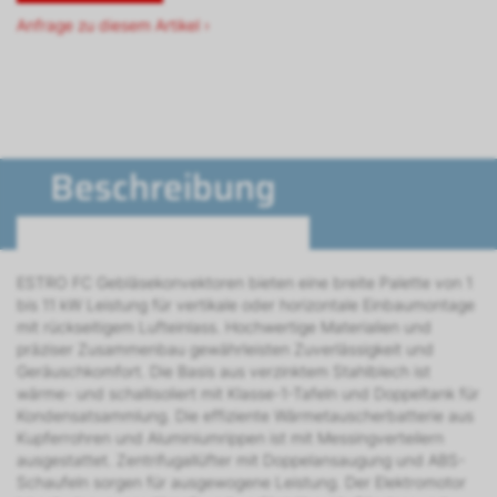
Anfrage zu diesem Artikel ›
Beschreibung
ESTRO FC Gebläsekonvektoren bieten eine breite Palette von 1
bis 11 kW Leistung für vertikale oder horizontale Einbaumontage
mit rückseitigem Lufteinlass. Hochwertige Materialien und
präziser Zusammenbau gewährleisten Zuverlässigkeit und
Geräuschkomfort. Die Basis aus verzinktem Stahlblech ist
wärme- und schallisoliert mit Klasse-1-Tafeln und Doppeltank für
Kondensatsammlung. Die effiziente Wärmetauscherbatterie aus
Kupferrohren und Aluminiumrippen ist mit Messingverteilern
ausgestattet. Zentrifugallüfter mit Doppelansaugung und ABS-
Schaufeln sorgen für ausgewogene Leistung. Der Elektromotor