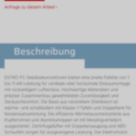
Anfrage zu diesem Artikel ›
Beschreibung
ESTRO FC Gebläsekonvektoren bieten eine breite Palette von 1
bis 11 kW Leistung für vertikale oder horizontale Einbaumontage
mit rückseitigem Lufteinlass. Hochwertige Materialien und
präziser Zusammenbau gewährleisten Zuverlässigkeit und
Geräuschkomfort. Die Basis aus verzinktem Stahlblech ist
wärme- und schallisoliert mit Klasse-1-Tafeln und Doppeltank für
Kondensatsammlung. Die effiziente Wärmetauscherbatterie aus
Kupferrohren und Aluminiumrippen ist mit Messingverteilern
ausgestattet. Zentrifugallüfter mit Doppelansaugung und ABS-
Schaufeln sorgen für ausgewogene Leistung. Der Elektromotor