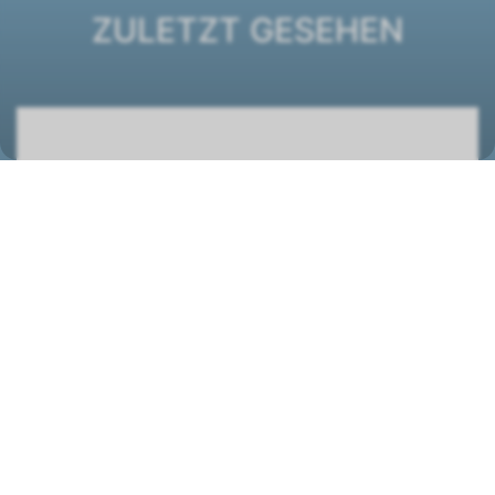
ZULETZT GESEHEN
Ventilatorkonvektor ESTRO FC 5
1261174
STANDORT