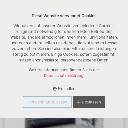
Diese Website verwendet Cookies
Wir nutzen auf unserer Website verschiedene Cookies:
Einige sind notwendig für den korrekten Betrieb der
Website, andere ermöglichen Ihnen mehr Funktionalitäten,
und noch andere helfen uns dabei, die Nutzenden besser
Suche
Tools
Unternehmen
Karriere
Kontakt
zu verstehen. Sie sind also eine Hilfe, unsere Leistungen
stetig zu optimieren. Einige Cookies, sofern zugestimmt,
HOME
›
PRODUKTE
›
KÄLTE/KLIMA
›
FANCOILS
›
nutzen anonymisierte, personenbezogene Daten.
VENTILATORKONVEKTOR ESTRO FC 5
Weitere Informationen finden Sie in der
Datenschutzerklärung
.
Einstellen
Notwendige zulassen
Alle zulassen